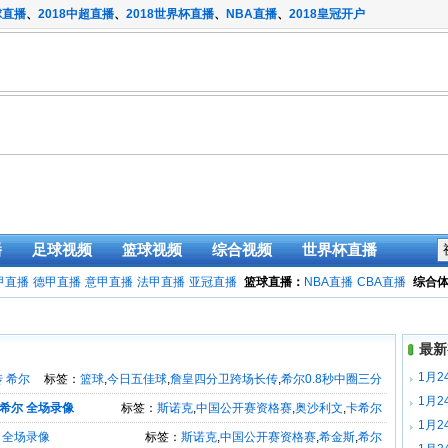
球直播
、
2018中超直播
、
2018世界杯直播
、
NBA直播
、
2018皇冠开户
播
足球视频
篮球视频
综合视频
世界杯直播
甲直播
德甲直播
意甲直播
法甲直播
亚冠直播
篮球直播：
NBA直播
CBA直播
综合
最新
1月2
 希尔
标签：
篮球
,
今日五佳球
,
詹皇四分卫跨场长传
,
希尔0.8秒中圈三分
1月2
卡希尔 全场录像
标签：
斯诺克
,
中国公开赛资格赛
,
奥沙利文
,
卡希尔
1月2
 全场录像
标签：
斯诺克
,
中国公开赛资格赛
,
希金斯
,
希尔