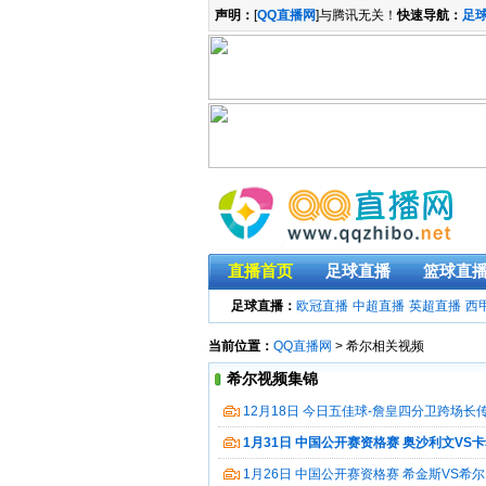
声明：
[
QQ直播网
]与腾讯无关！
快速导航：
足
直播首页
足球直播
篮球直
足球直播：
欧冠直播
中超直播
英超直播
西
当前位置：
QQ直播网
> 希尔相关视频
希尔视频集锦
12月18日 今日五佳球-詹皇四分卫跨场长传
0.8秒中圈三分 视频集锦
1月31日 中国公开赛资格赛 奥沙利文VS
1月26日 中国公开赛资格赛 希金斯VS希尔