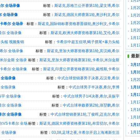
1月2
希尔 全场录像
标签：
斯诺克
,
苏格兰公开赛第1轮
,
梁文博
,
希尔
1月2
尔 全场录像
标签：
斯诺克
,
德国大师赛第1轮
,
奥沙利文
,
希尔
拉斯堡
1月
竞客场
1月2
S卡希尔 全场录
标签：
斯诺克
,
国际锦标赛资格赛晋级轮
,
奥沙利文
,
卡希尔
平塞维
1月2
希尔 全场录像
标签：
斯诺克
,
欧洲大师赛资格赛第1轮
,
艾伦
,
希尔
2神奇
1月1
力头槌 视频集锦
标签：
卡希尔中超五佳球
,
蝎子摆尾+暴力头槌
频集锦
1月
S希尔 全场录像
标签：
斯诺克
,
里加大师赛资格赛第1轮
,
宾汉姆
,
希尔
皇马2
最新
S米尔金斯 全场录
标签：
斯诺克
,
里加大师赛资格赛第1轮
,
卡希尔
,
米尔金斯
3月1
S卡希尔 全场录像
标签：
斯诺克
,
印度公开赛资格赛第1轮
,
戴维斯
,
卡希尔
1月3
 全场录像
标签：
中式台球世锦赛男子决赛
,
石汉青
,
希尔
1月2
 全场录像
标签：
中式台球男子半决赛
,
希尔
,
李博
1月1
载
1月
振宇 全场录像
标签：
中式台球男子1/4决赛
,
希尔
,
吴振宇
1月1
希尔 全场录像
标签：
中式台球单败赛第2轮
,
张堃鹏
,
希尔
载
1月1
希尔 全场录像
标签：
中式台球世锦赛第1轮
,
丁俊晖
,
迈克尔
,
希尔
1月1
尔VS卡希尔 全场
标签：
斯诺克
,
德国大师赛资格赛第1轮
,
布雷切尔
,
卡希尔
载
1月1
载
1月1
 全场录像
标签：
03
,
08
,
足球之夜
,
卡希尔开启上海滩新生活