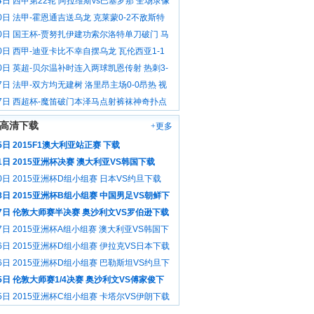
4日 西甲第22轮 阿拉维斯vs巴塞罗那 全场录像
0日 法甲-霍恩通吉送乌龙 克莱蒙0-2不敌斯特
 视频集锦
20日 国王杯-贾努扎伊建功索尔洛特单刀破门 马
0-2皇家社会出局 视频集锦
0日 西甲-迪亚卡比不幸自摆乌龙 瓦伦西亚1-1
利亚 视频集锦
0日 英超-贝尔温补时连入两球凯恩传射 热刺3-
逆转莱斯特 视频集锦
7日 法甲-双方均无建树 洛里昂主场0-0昂热 视
17日 西超杯-魔笛破门本泽马点射裤袜神奇扑点
-0毕巴夺冠 视频集锦
高清下载
+更多
5日 2015F1澳大利亚站正赛 下载
1日 2015亚洲杯决赛 澳大利亚VS韩国下载
0日 2015亚洲杯D组小组赛 日本VS约旦下载
8日 2015亚洲杯B组小组赛 中国男足VS朝鲜下
17日 伦敦大师赛半决赛 奥沙利文VS罗伯逊下载
7日 2015亚洲杯A组小组赛 澳大利亚VS韩国下
6日 2015亚洲杯D组小组赛 伊拉克VS日本下载
6日 2015亚洲杯D组小组赛 巴勒斯坦VS约旦下
5日 伦敦大师赛1/4决赛 奥沙利文VS傅家俊下
5日 2015亚洲杯C组小组赛 卡塔尔VS伊朗下载