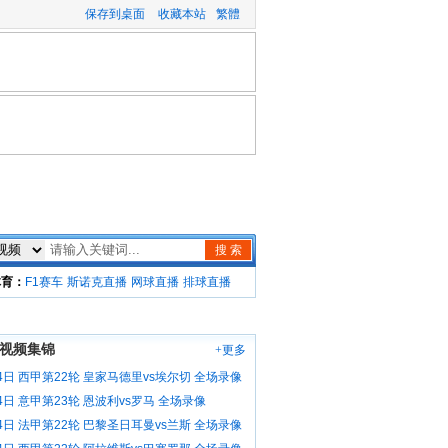
保存到桌面
收藏本站
繁體
搜 索
体育：
F1赛车
斯诺克直播
网球直播
排球直播
视频集锦
+更多
4日 西甲第22轮 皇家马德里vs埃尔切 全场录像
4日 意甲第23轮 恩波利vs罗马 全场录像
4日 法甲第22轮 巴黎圣日耳曼vs兰斯 全场录像