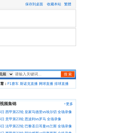
保存到桌面
收藏本站
繁體
搜 索
体育：
F1赛车
斯诺克直播
网球直播
排球直播
视频集锦
+更多
4日 西甲第22轮 皇家马德里vs埃尔切 全场录像
4日 意甲第23轮 恩波利vs罗马 全场录像
4日 法甲第22轮 巴黎圣日耳曼vs兰斯 全场录像