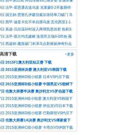
4日 西甲第22轮 阿拉维斯vs巴塞罗那 全场录像
0日 法甲-霍恩通吉送乌龙 克莱蒙0-2不敌斯特
 视频集锦
20日 国王杯-贾努扎伊建功索尔洛特单刀破门 马
0-2皇家社会出局 视频集锦
0日 西甲-迪亚卡比不幸自摆乌龙 瓦伦西亚1-1
利亚 视频集锦
0日 英超-贝尔温补时连入两球凯恩传射 热刺3-
逆转莱斯特 视频集锦
7日 法甲-双方均无建树 洛里昂主场0-0昂热 视
17日 西超杯-魔笛破门本泽马点射裤袜神奇扑点
-0毕巴夺冠 视频集锦
高清下载
+更多
5日 2015F1澳大利亚站正赛 下载
1日 2015亚洲杯决赛 澳大利亚VS韩国下载
0日 2015亚洲杯D组小组赛 日本VS约旦下载
8日 2015亚洲杯B组小组赛 中国男足VS朝鲜下
17日 伦敦大师赛半决赛 奥沙利文VS罗伯逊下载
7日 2015亚洲杯A组小组赛 澳大利亚VS韩国下
6日 2015亚洲杯D组小组赛 伊拉克VS日本下载
6日 2015亚洲杯D组小组赛 巴勒斯坦VS约旦下
5日 伦敦大师赛1/4决赛 奥沙利文VS傅家俊下
5日 2015亚洲杯C组小组赛 卡塔尔VS伊朗下载