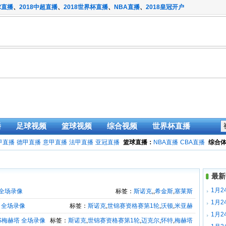
球直播
、
2018中超直播
、
2018世界杯直播
、
NBA直播
、
2018皇冠开户
播
足球视频
篮球视频
综合视频
世界杯直播
甲直播
德甲直播
意甲直播
法甲直播
亚冠直播
篮球直播：
NBA直播
CBA直播
综合
最新
1月2
 全场录像
标签：
斯诺克
,
,
希金斯
,
塞莱斯
1月2
 全场录像
标签：
斯诺克
,
世锦赛资格赛第1轮
,
沃顿
,
米亚赫
1月2
S梅赫塔 全场录像
标签：
斯诺克
,
世锦赛资格赛第1轮
,
迈克尔
,
怀特
,
梅赫塔