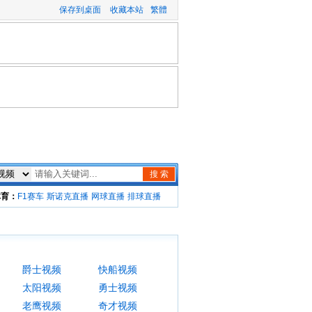
保存到桌面
收藏本站
繁體
搜 索
体育：
F1赛车
斯诺克直播
网球直播
排球直播
爵士视频
快船视频
太阳视频
勇士视频
老鹰视频
奇才视频