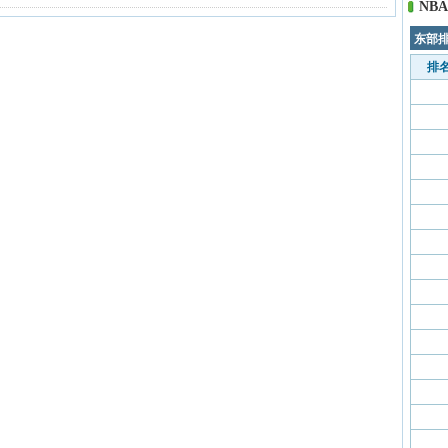
NB
东部
排