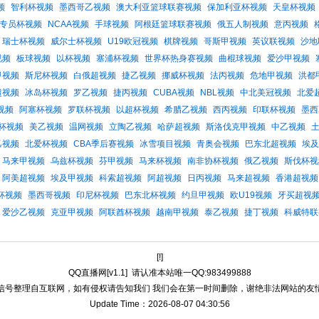
频
智利杯视频
墨西哥乙视频
澳大利亚篮球联赛视频
保加利亚杯视频
天皇杯视频
专员杯视频
NCAA视频
手球视频
阿根廷篮球联赛视频
俄五人制视频
意丙视频
瑞士杯视频
威尔士杯视频
U19欧冠视频
棋牌视频
哥斯甲视频
英议联视频
沙地
视频
板球视频
以杯视频
塞浦杯视频
世界杯热身赛视频
曲棍球视频
爱沙甲视频
甲视频
斯尼杯视频
白俄超视频
捷乙视频
挪威杯视频
法丙视频
危地甲视频
洪都
超视频
冰岛杯视频
罗乙视频
捷丙视频
CUBA视频
NBL视频
中北美冠视频
北爱
视频
阿塞杯视频
罗联杯视频
以超杯视频
希腊乙视频
西丙视频
印联杯视频
墨西
杯视频
美乙视频
温网视频
立陶乙视频
哈萨超视频
斯洛伐克甲视频
中乙视频
乙视频
北爱杯视频
CBA季后赛视频
冰雪项目视频
青奥会视频
巴东北超视频
埃及
马来甲视频
乌兹杯视频
芬甲视频
马来杯视频
南非协杯视频
俄乙视频
斯伐杯视
阿美超视频
埃及甲视频
科索超视频
阿超视频
日丙视频
马来超视频
香港超视频
杯视频
墨西哥视频
印尼杯视频
巴东北杯视频
约旦甲视频
欧U19视频
牙买超视
爱沙乙视频
克亚甲视频
阿联酋杯视频
越南甲视频
泰乙视频
捷丁视频
科威特联
[!]
QQ直播网[v1.1]
请认准本站唯一QQ:983499888
信号整理自互联网，如有侵权请告知我们 我们会在第一时间删除，谢绝非法网站的友
Update Time：2026-08-07 04:30:56