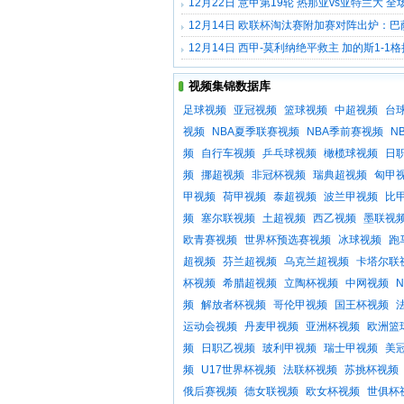
像
12月22日 意甲第19轮 热那亚vs亚特兰大 全
12月14日 欧联杯淘汰赛附加赛对阵出炉：巴
勒斯，多特vs流浪者 视频集锦
12月14日 西甲-莫利纳绝平救主 加的斯1-1
频集锦
视频集锦数据库
足球视频
亚冠视频
篮球视频
中超视频
台
视频
NBA夏季联赛视频
NBA季前赛视频
N
频
自行车视频
乒乓球视频
橄榄球视频
日
频
挪超视频
非冠杯视频
瑞典超视频
匈甲
甲视频
荷甲视频
泰超视频
波兰甲视频
比
频
塞尔联视频
土超视频
西乙视频
墨联视
欧青赛视频
世界杯预选赛视频
冰球视频
跑
超视频
芬兰超视频
乌克兰超视频
卡塔尔联
杯视频
希腊超视频
立陶杯视频
中网视频
频
解放者杯视频
哥伦甲视频
国王杯视频
运动会视频
丹麦甲视频
亚洲杯视频
欧洲篮
频
日职乙视频
玻利甲视频
瑞士甲视频
美
频
U17世界杯视频
法联杯视频
苏挑杯视频
俄后赛视频
德女联视频
欧女杯视频
世俱杯