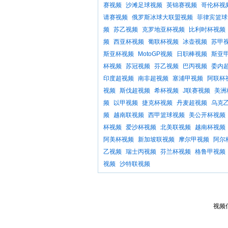
赛视频
沙滩足球视频
英锦赛视频
哥伦杯视
请赛视频
俄罗斯冰球大联盟视频
菲律宾篮球
频
苏乙视频
克罗地亚杯视频
比利时杯视频
频
西亚杯视频
葡联杯视频
冰壶视频
苏甲
斯亚杯视频
MotoGP视频
日职棒视频
斯亚
杯视频
苏冠视频
芬乙视频
巴丙视频
委内
印度超视频
南非超视频
塞浦甲视频
阿联杯
视频
斯伐超视频
希杯视频
J联赛视频
美洲
频
以甲视频
捷克杯视频
丹麦超视频
乌克
频
越南联视频
西甲篮球视频
美公开杯视频
杯视频
爱沙杯视频
北美联视频
越南杯视频
阿美杯视频
新加坡联视频
摩尔甲视频
阿尔
乙视频
瑞士丙视频
芬兰杯视频
格鲁甲视频
视频
沙特联视频
视频