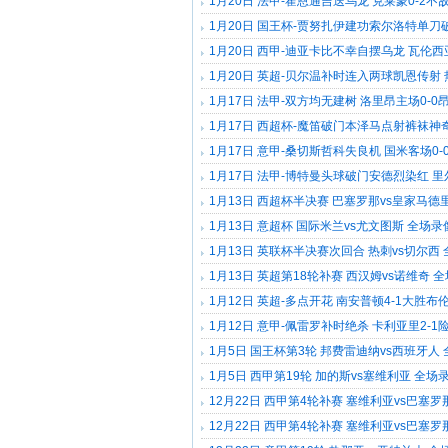
1月20日 法甲-霍恩通吉送乌龙 克莱蒙0-2
堡 视频集锦
1月20日 国王杯-贾努扎伊建功索尔洛特单刀
客场0-2皇家社会出局 视频集锦
1月20日 西甲-迪亚卡比不幸自摆乌龙 瓦伦西
维利亚 视频集锦
1月20日 英超-贝尔温补时连入两球凯恩传射 
奇逆转莱斯特 视频集锦
1月17日 法甲-双方均无建树 洛里昂主场0-0
锦
1月17日 西超杯-魔笛破门本泽马点射裤袜神
马2-0毕巴夺冠 视频集锦
1月17日 意甲-桑切斯哲科失良机 国米客场0
2分领跑 视频集锦
1月17日 法甲-博特曼头球破门安德烈染红 里
马赛 视频集锦
1月13日 西超杯半决赛 巴塞罗那vs皇家马德
像
1月13日 意超杯 国际米兰vs尤文图斯 全场录
1月13日 英联杯半决赛次回合 热刺vs切尔西
1月13日 英超第18轮补赛 西汉姆vs诺维奇 
1月12日 英超-多点开花 南安普顿4-1大胜布
频集锦
1月12日 意甲-佩雷罗补时绝杀 卡利亚里2-
亚 视频集锦
1月5日 国王杯第3轮 邦费雷迪纳vs西班牙人
1月5日 西甲第19轮 加的斯vs塞维利亚 全场
12月22日 西甲第4轮补赛 塞维利亚vs巴塞罗
像
12月22日 西甲第4轮补赛 塞维利亚vs巴塞罗