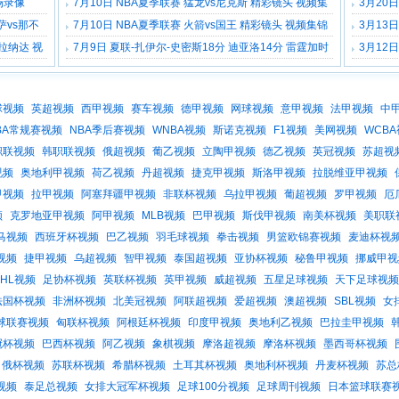
视频集锦
锦
场录像
7月10日 NBA夏季联赛 猛龙vs尼克斯 精彩镜头 视频集
3月20
锦
帅棒球帽
萨vs那不
7月10日 NBA夏季联赛 火箭vs国王 精彩镜头 视频集锦
3月13
格拉纳达 视
7月9日 夏联-扎伊尔-史密斯18分 迪亚洛14分 雷霆加时
3月12
击败76人 视频集锦
频集锦
球视频
英超视频
西甲视频
赛车视频
德甲视频
网球视频
意甲视频
法甲视频
中
BA常规赛视频
NBA季后赛视频
WNBA视频
斯诺克视频
F1视频
美网视频
WCB
职联视频
韩职联视频
俄超视频
葡乙视频
立陶甲视频
德乙视频
英冠视频
苏超视
视频
奥地利甲视频
荷乙视频
丹超视频
捷克甲视频
斯洛甲视频
拉脱维亚甲视频
甲视频
拉甲视频
阿塞拜疆甲视频
非联杯视频
乌拉甲视频
葡超视频
罗甲视频
厄
频
克罗地亚甲视频
阿甲视频
MLB视频
巴甲视频
斯伐甲视频
南美杯视频
美职联
马视频
西班牙杯视频
巴乙视频
羽毛球视频
拳击视频
男篮欧锦赛视频
麦迪杯视
视频
捷甲视频
乌超视频
智甲视频
泰国超视频
亚协杯视频
秘鲁甲视频
挪威甲视
NHL视频
足协杯视频
英联杯视频
英甲视频
威超视频
五星足球视频
天下足球视频
法国杯视频
非洲杯视频
北美冠视频
阿联超视频
爱超视频
澳超视频
SBL视频
女
球联赛视频
匈联杯视频
阿根廷杯视频
印度甲视频
奥地利乙视频
巴拉圭甲视频
冠杯视频
巴西杯视频
阿乙视频
象棋视频
摩洛超视频
摩洛杯视频
墨西哥杯视频
俄杯视频
苏联杯视频
希腊杯视频
土耳其杯视频
奥地利杯视频
丹麦杯视频
苏总
视频
泰足总视频
女排大冠军杯视频
足球100分视频
足球周刊视频
日本篮球联赛