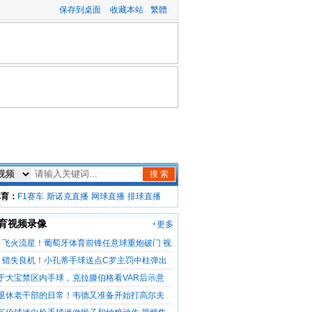
保存到桌面
收藏本站
繁體
搜 索
体育：
F1赛车
斯诺克直播
网球直播
排球直播
育视频录像
+更多
日 飞火流星！葡萄牙体育前锋任意球重炮破门 视
日 错失良机！小孔蒂手球送点C罗主罚中柱弹出
 于大宝禁区内手球，克拉滕伯格看VAR后示意
视频集锦
 退休老干部的日常！韦德又准备开始打高尔夫