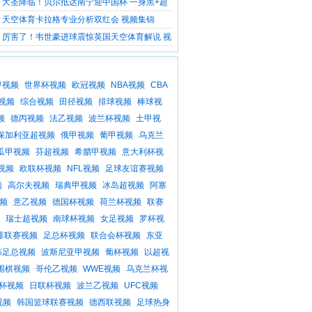
日 大圣降临！贝尔抵达南宁迎中国杯 一身黑+超
 视频集锦
日 天空体育卡拉格专业分析双红会 视频集锦
日 厉害了！韦世豪进球震惊英国天空体育解说 视
甲视频
世界杯视频
欧冠视频
NBA视频
CBA
A视频
综合视频
田径视频
排球视频
棒球视
频
德丙视频
法乙视频
波兰杯视频
土甲视
保加利亚超视频
俄甲视频
葡甲视频
乌克兰
瓜甲视频
芬超视频
希腊甲视频
意大利杯视
视频
欧联杯视频
NFL视频
足球友谊赛视频
频
高尔夫视频
瑞典甲视频
冰岛超视频
阿塞
频
意乙视频
德国杯视频
荷兰杯视频
联赛
瑞士超视频
南球杯视频
女足视频
罗杯视
排联赛视频
足总杯视频
联合会杯视频
东亚
韩足总视频
波斯尼亚甲视频
葡杯视频
以超视
围棋视频
哥伦乙视频
WWE视频
乌克兰杯视
杯视频
日联杯视频
波兰乙视频
UFC视频
视频
韩国篮球联赛视频
德西联视频
足球热身