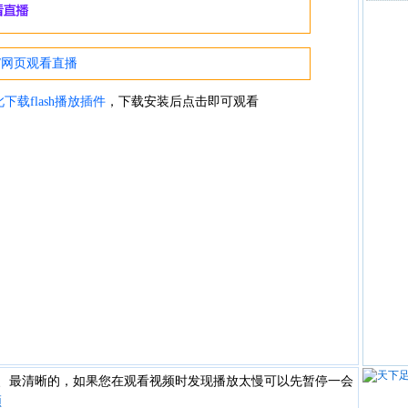
场录像[
快、最清晰的，如果您在观看视频时发现播放太慢可以先暂停一会
频