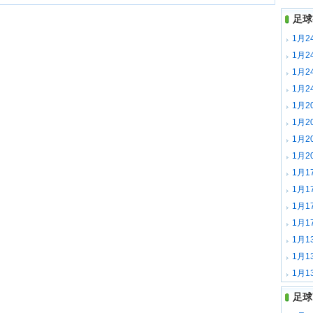
足球
1月2
录像
1月2
1月2
录像
1月2
录像
1月2
斯特拉
1月
门 马
1月
亚1-
1月
热刺3
1月1
热 视
1月
扑点 
1月1
亚特兰
1月
尔客场
1月
全场录
1月1
1月1
场录像
足球