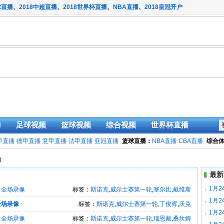
球直播
、
2018中超直播
、
2018世界杯直播
、
NBA直播
、
2018皇冠开户
播
足球视频
篮球视频
综合视频
世界杯直播
甲直播
德甲直播
意甲直播
法甲直播
亚冠直播
篮球直播：
NBA直播
CBA直播
综合
频
最新
1月2
 全场录像
标签：
斯诺克
,
威尔士赛第一轮
,
塞尔比
,
戴维斯
1月2
全场录像
标签：
斯诺克
,
威尔士赛第一轮
,
丁俊晖
,
沃克
1月2
 全场录像
标签：
斯诺克
,
威尔士赛第一轮
,
瑞恩戴
,
桑坎姆