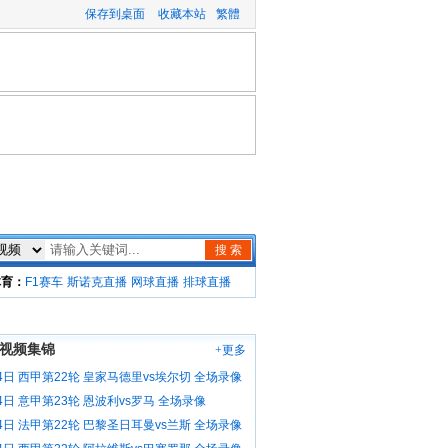
保存到桌面
收藏本站
繁體
搜 索
体育：
F1赛车
斯诺克直播
网球直播
排球直播
视频集锦
+更多
4日 西甲第22轮 皇家马德里vs埃尔切 全场录像
4日 意甲第23轮 恩波利vs罗马 全场录像
4日 法甲第22轮 巴黎圣日耳曼vs兰斯 全场录像