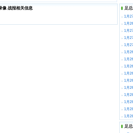
场录像 战报相关信息
足总
1月2
1月2
1月2
1月2
1月2
1月2
1月2
1月2
1月2
1月2
1月2
1月
像
1月2
1月2
频集锦
1月2
足总