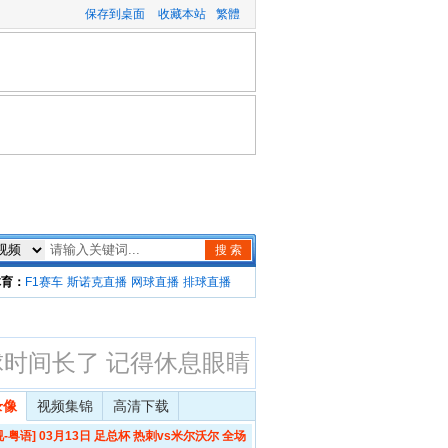
保存到桌面
收藏本站
繁體
搜 索
体育：
F1赛车
斯诺克直播
网球直播
排球直播
球时间长了 记得休息眼睛
录像
视频集锦
高清下载
视-粤语] 03月13日 足总杯 热刺vs米尔沃尔 全场