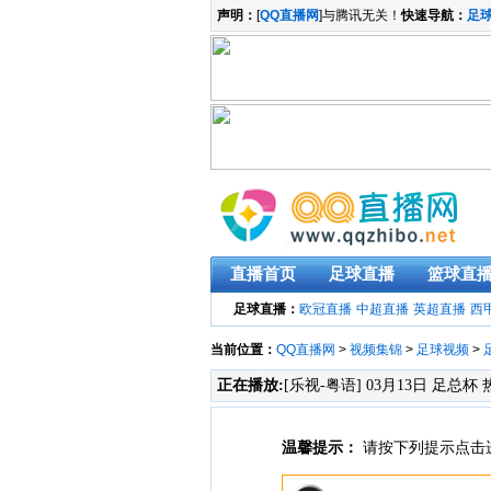
声明：
[
QQ直播网
]与腾讯无关！
快速导航：
足
直播首页
足球直播
篮球直
足球直播：
欧冠直播
中超直播
英超直播
西
当前位置：
QQ直播网
>
视频集锦
>
足球视频
>
正在播放:
[乐视-粤语] 03月13日 足总