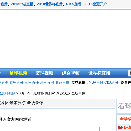
球直播
、
2018中超直播
、
2018世界杯直播
、
NBA直播
、
2018皇冠开户
播
足球视频
篮球视频
综合视频
世界杯直播
甲直播
德甲直播
意甲直播
法甲直播
亚冠直播
篮球直播：
NBA直播
CBA直播
综合
足总杯视频
> 3月12日 足总杯 热刺VS米尔沃尔 全场录像
杯 热刺vs米尔沃尔 全场录像
看
全场
[乐