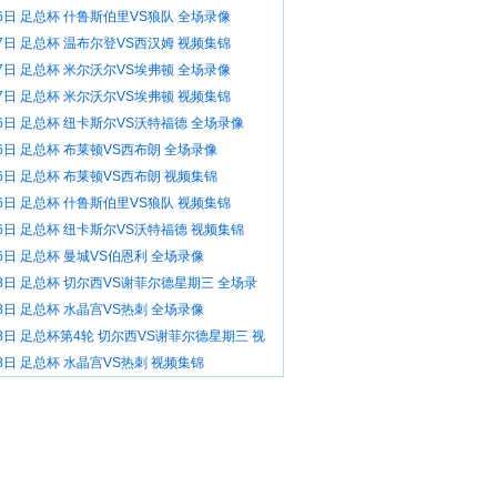
6日 足总杯 什鲁斯伯里VS狼队 全场录像
7日 足总杯 温布尔登VS西汉姆 视频集锦
7日 足总杯 米尔沃尔VS埃弗顿 全场录像
7日 足总杯 米尔沃尔VS埃弗顿 视频集锦
6日 足总杯 纽卡斯尔VS沃特福德 全场录像
6日 足总杯 布莱顿VS西布朗 全场录像
6日 足总杯 布莱顿VS西布朗 视频集锦
6日 足总杯 什鲁斯伯里VS狼队 视频集锦
6日 足总杯 纽卡斯尔VS沃特福德 视频集锦
6日 足总杯 曼城VS伯恩利 全场录像
28日 足总杯 切尔西VS谢菲尔德星期三 全场录
8日 足总杯 水晶宫VS热刺 全场录像
8日 足总杯第4轮 切尔西VS谢菲尔德星期三 视
8日 足总杯 水晶宫VS热刺 视频集锦