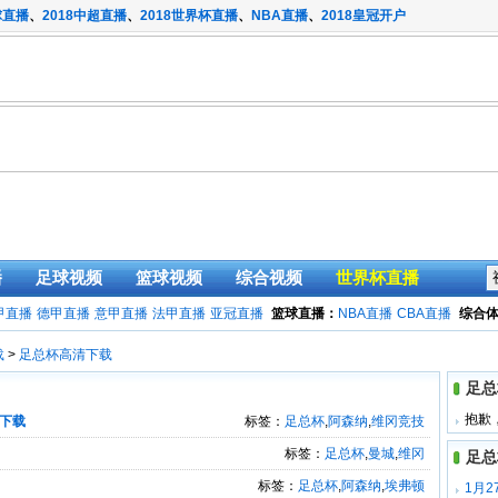
球直播
、
2018中超直播
、
2018世界杯直播
、
NBA直播
、
2018皇冠开户
播
足球视频
篮球视频
综合视频
世界杯直播
甲直播
德甲直播
意甲直播
法甲直播
亚冠直播
篮球直播：
NBA直播
CBA直播
综合
载
>
足总杯高清下载
足总
抱歉
技下载
标签：
足总杯
,
阿森纳
,
维冈竞技
标签：
足总杯
,
曼城
,
维冈
足总
标签：
足总杯
,
阿森纳
,
埃弗顿
1月2