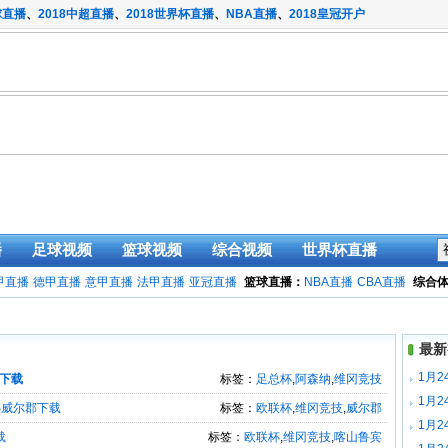
球直播
、
2018中超直播
、
2018世界杯直播
、
NBA直播
、
2018皇冠开户
播
足球视频
篮球视频
综合视频
世界杯直播
甲直播
德甲直播
意甲直播
法甲直播
亚冠直播
篮球直播：
NBA直播
CBA直播
综合
最新
1月2
技下载
标签：
足总杯
,
阿森纳
,
维冈竞技
1月2
S威尔郡下载
标签：
欧联杯
,
维冈竞技
,
威尔郡
1月2
载
标签：
欧联杯
,
维冈竞技
,
喀山鲁宾