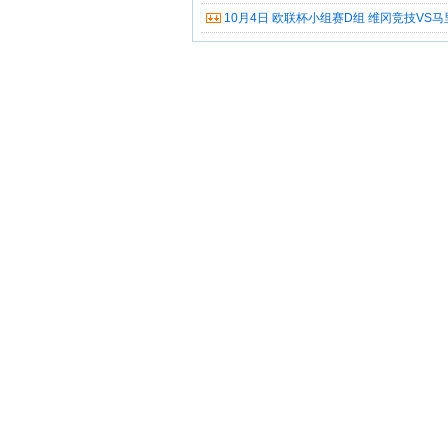
10月4日 欧联杯小组赛D组 维冈竞技VS