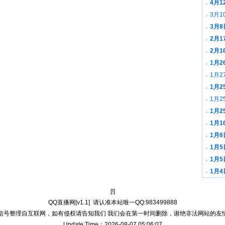
4月
3月1
3月
2月1
2月1
1月
1月
1月
1月
1月2
1月1
1月6
1月
1月5
1月
[!]
QQ直播网[v1.1]
请认准本站唯一QQ:983499888
信号整理自互联网，如有侵权请告知我们 我们会在第一时间删除，谢绝非法网站的友
Update Time：2026-08-07 05:06:07