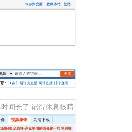
保存到桌面
收藏本站
繁體
搜 索
体育：
F1赛车
斯诺克直播
网球直播
排球直播
球时间长了 记得休息眼睛
录像
视频集锦
高清下载
V全场集锦] 足总杯-卢克曼伯纳德各建一功 埃弗顿