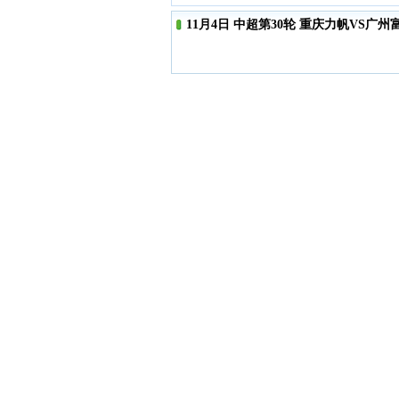
11月4日 中超第30轮 重庆力帆VS广