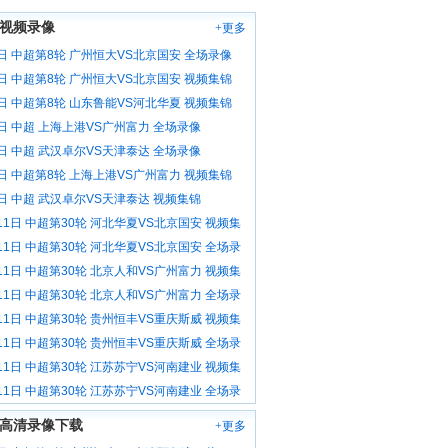
视频录像
+更多
4日 中超第8轮 广州恒大VS北京国安 全场录像
4日 中超第8轮 广州恒大VS北京国安 视频集锦
4日 中超第8轮 山东鲁能VS河北华夏 视频集锦
4日 中超 上海上港VS广州富力 全场录像
4日 中超 武汉卓尔VS天津泰达 全场录像
4日 中超第8轮 上海上港VS广州富力 视频集锦
4日 中超 武汉卓尔VS天津泰达 视频集锦
11日 中超第30轮 河北华夏VS北京国安 视频集
11日 中超第30轮 河北华夏VS北京国安 全场录
11日 中超第30轮 北京人和VS广州富力 视频集
11日 中超第30轮 北京人和VS广州富力 全场录
11日 中超第30轮 贵州恒丰VS重庆斯威 视频集
11日 中超第30轮 贵州恒丰VS重庆斯威 全场录
11日 中超第30轮 江苏苏宁VS河南建业 视频集
11日 中超第30轮 江苏苏宁VS河南建业 全场录
高清录像下载
+更多