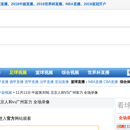
球直播
、
2018中超直播
、
2018世界杯直播
、
NBA直播
、
2018皇冠开户
播
足球视频
篮球视频
综合视频
世界杯直播
甲直播
德甲直播
意甲直播
法甲直播
亚冠直播
篮球直播：
NBA直播
CBA直播
综合
中超视频
> 11月11日 中超第30轮 北京人和VS广州富力 全场录像
轮 北京人和vs广州富力 全场录像
看
全场
[优酷] 