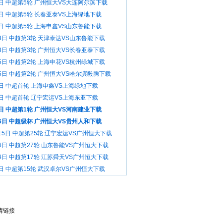
6日 中超第5轮 广州恒大VS大连阿尔滨下载
6日 中超第5轮 长春亚泰VS上海绿地下载
6日 中超第5轮 上海申鑫VS山东鲁能下载
23日 中超第3轮 天津泰达VS山东鲁能下载
23日 中超第3轮 广州恒大VS长春亚泰下载
15日 中超第2轮 上海申花VS杭州绿城下载
15日 中超第2轮 广州恒大VS哈尔滨毅腾下载
9日 中超首轮 上海申鑫VS上海绿地下载
9日 中超首轮 辽宁宏运VS上海东亚下载
8日 中超第1轮 广州恒大VS河南建业下载
16日 中超级杯 广州恒大VS贵州人和下载
15日 中超第25轮 辽宁宏运VS广州恒大下载
6日 中超第27轮 山东鲁能VS广州恒大下载
4日 中超第17轮 江苏舜天VS广州恒大下载
1日 中超第15轮 武汉卓尔VS广州恒大下载
情链接