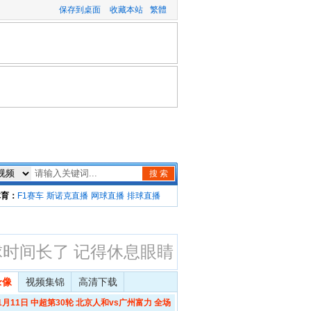
保存到桌面
收藏本站
繁體
搜 索
体育：
F1赛车
斯诺克直播
网球直播
排球直播
球时间长了 记得休息眼睛
录像
视频集锦
高清下载
11月11日 中超第30轮 北京人和vs广州富力 全场