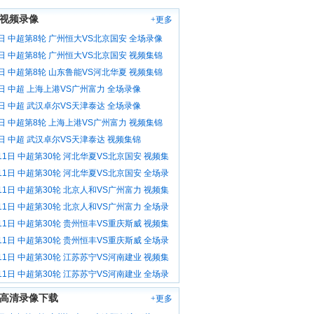
视频录像
+更多
4日 中超第8轮 广州恒大VS北京国安 全场录像
4日 中超第8轮 广州恒大VS北京国安 视频集锦
4日 中超第8轮 山东鲁能VS河北华夏 视频集锦
4日 中超 上海上港VS广州富力 全场录像
4日 中超 武汉卓尔VS天津泰达 全场录像
4日 中超第8轮 上海上港VS广州富力 视频集锦
4日 中超 武汉卓尔VS天津泰达 视频集锦
11日 中超第30轮 河北华夏VS北京国安 视频集
11日 中超第30轮 河北华夏VS北京国安 全场录
11日 中超第30轮 北京人和VS广州富力 视频集
11日 中超第30轮 北京人和VS广州富力 全场录
11日 中超第30轮 贵州恒丰VS重庆斯威 视频集
11日 中超第30轮 贵州恒丰VS重庆斯威 全场录
11日 中超第30轮 江苏苏宁VS河南建业 视频集
11日 中超第30轮 江苏苏宁VS河南建业 全场录
高清录像下载
+更多