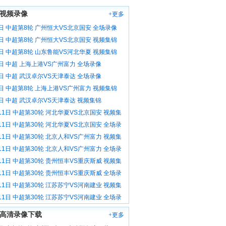
视频录像
+更多
4日 中超第8轮 广州恒大VS北京国安 全场录像
4日 中超第8轮 广州恒大VS北京国安 视频集锦
4日 中超第8轮 山东鲁能VS河北华夏 视频集锦
4日 中超 上海上港VS广州富力 全场录像
4日 中超 武汉卓尔VS天津泰达 全场录像
4日 中超第8轮 上海上港VS广州富力 视频集锦
4日 中超 武汉卓尔VS天津泰达 视频集锦
11日 中超第30轮 河北华夏VS北京国安 视频集
11日 中超第30轮 河北华夏VS北京国安 全场录
11日 中超第30轮 北京人和VS广州富力 视频集
11日 中超第30轮 北京人和VS广州富力 全场录
11日 中超第30轮 贵州恒丰VS重庆斯威 视频集
11日 中超第30轮 贵州恒丰VS重庆斯威 全场录
11日 中超第30轮 江苏苏宁VS河南建业 视频集
11日 中超第30轮 江苏苏宁VS河南建业 全场录
高清录像下载
+更多