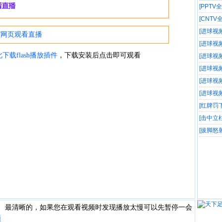
1逆转泰
[PPT
1逆转泰
[CNT
5-1逆
[进球视
[进球视
[进球视
[进球视
[进球视
[进球视
[红牌罚
[击中立
[拔脚怒
快、最清晰的，如果您在观看视频时发现播放太慢可以先暂停一会
频