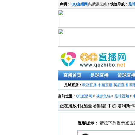
声明：
[
QQ直播网
]与腾讯无关！
快速导航：
足
直播首页
足球直播
篮球直
足球直播：
欧冠直播
中超直播
英超直播
西
当前位置：
QQ直播网
>
视频集锦
>
足球视频
>
正在播放:
[优酷全场集锦] 中超-塔利斯