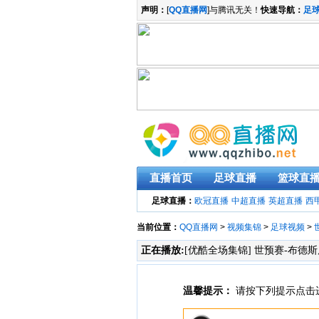
声明：
[
QQ直播网
]与腾讯无关！
快速导航：
足
直播首页
足球直播
篮球直
足球直播：
欧冠直播
中超直播
英超直播
西
当前位置：
QQ直播网
>
视频集锦
>
足球视频
>
正在播放:
[优酷全场集锦] 世预赛-布德