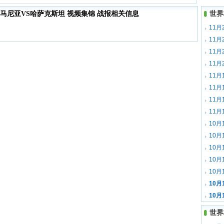
罗马尼亚VS哈萨克斯坦 视频集锦 战报相关信息
世界
11月
频集锦
11
男篮 
11
男篮 
11
男篮 
11
克罗地
11
克罗地
11
北爱尔
11
北爱尔
10
斯达黎
10
内瑞拉
10
墨西哥
10
多巴哥
10
比亚 
10
阿根廷
10
阿根廷
世界