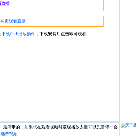
斯
快、最清晰的，如果您在观看视频时发现播放太慢可以先暂停一会
预选赛视频