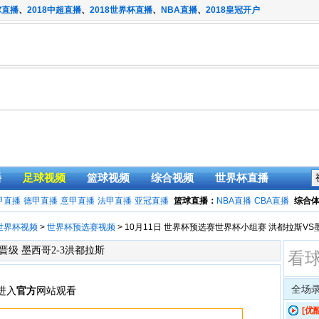
球直播
、
2018中超直播
、
2018世界杯直播
、
NBA直播
、
2018皇冠开户
播
足球视频
篮球视频
综合视频
世界杯直播
甲直播
德甲直播
意甲直播
法甲直播
亚冠直播
篮球直播：
NBA直播
CBA直播
综合
世界杯视频
>
世界杯预选赛视频
> 10月11日 世界杯预选赛世界杯小组赛 洪都拉斯VS
晋级 墨西哥2-3洪都拉斯
看
全场
[优