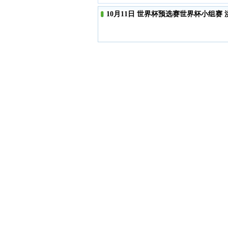
10月11日 世界杯预选赛世界杯小组赛