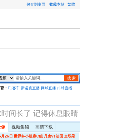
保存到桌面
收藏本站
繁體
搜 索
体育：
F1赛车
斯诺克直播
网球直播
排球直播
球时间长了 记得休息眼睛
录像
视频集锦
高清下载
 06月26日 世界杯小组赛C组 丹麦vs法国 全场录