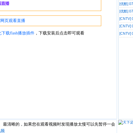
像
[优酷] 
像
[优酷] 
[CNTV
录像
[CNTV
录像
[CNTV
像
快、最清晰的，如果您在观看视频时发现播放太慢可以先暂停一会
视频