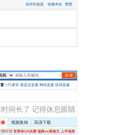
保存到桌面
收藏本站
繁體
搜 索
体育：
F1赛车
斯诺克直播
网球直播
排球直播
球时间长了 记得休息眼睛
录像
视频集锦
高清下载
07月07日 世界杯1/4决赛 瑞典vs英格兰 上半场录