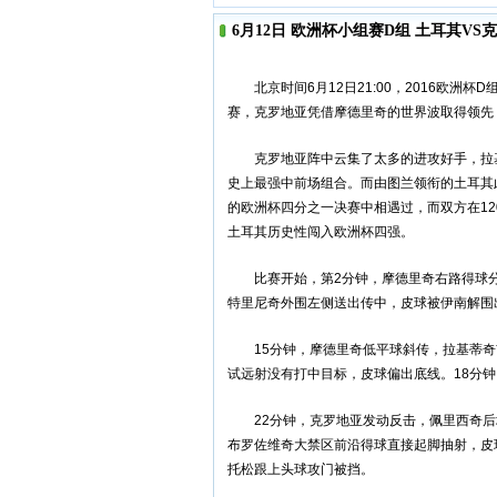
6月12日 欧洲杯小组赛D组 土耳其VS
北京时间6月12日21:00，2016欧
赛，克罗地亚凭借摩德里奇的世界波取得领先
克罗地亚阵中云集了太多的进攻好手，拉
史上最强中前场组合。而由图兰领衔的土耳其
的欧洲杯四分之一决赛中相遇过，而双方在12
土耳其历史性闯入欧洲杯四强。
比赛开始，第2分钟，摩德里奇右路得球
特里尼奇外围左侧送出传中，皮球被伊南解围
15分钟，摩德里奇低平球斜传，拉基蒂
试远射没有打中目标，皮球偏出底线。18分
22分钟，克罗地亚发动反击，佩里西奇
布罗佐维奇大禁区前沿得球直接起脚抽射，皮
托松跟上头球攻门被挡。