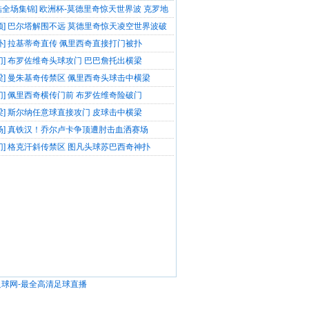
其
酷全场集锦] 欧洲杯-莫德里奇惊天世界波 克罗地
土耳其
频] 巴尔塔解围不远 莫德里奇惊天凌空世界波破
扑] 拉基蒂奇直传 佩里西奇直接打门被扑
门] 布罗佐维奇头球攻门 巴巴詹托出横梁
梁] 曼朱基奇传禁区 佩里西奇头球击中横梁
门] 佩里西奇横传门前 布罗佐维奇险破门
梁] 斯尔纳任意球直接攻门 皮球击中横梁
场] 真铁汉！乔尔卢卡争顶遭肘击血洒赛场
门] 格克汗斜传禁区 图凡头球苏巴西奇神扑