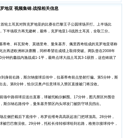
克罗地亚 视频集锦 战报相关信息
洲杯D组首轮土耳其对阵克罗地亚的比赛在巴黎王子公园球场开打。上半场比
，下半场双方再无建树，最终，克罗地亚1-0战胜土耳其，全取三分。
基蒂奇、科瓦契奇、莫德里奇、曼朱基齐、佩里西奇组成的克罗地亚堪称
此次再进欧洲杯决赛圈，同样希望在成绩上取得突破。两队曾在2008年
0分钟的鏖战内激战成1-1平，最终点球大战土耳其3-1获胜，这也铸就了
分到身前右路，斯尔纳接球后传中，拉基蒂奇前点垫射打偏。第5分钟，斯
出去。第8分钟，恰尔汉奥卢任意球吊入禁区直接被门将没收。
奇前场中路得球后送出直塞，球被托帕尔解围。17分钟，图凡禁区外围尝
钟，斯尔纳右路传中，曼朱基齐禁区内头球攻门被防守球员挡出。
后场左侧拦截后下底传中，布罗佐维奇高高跃起攻门把球顶高。28分钟，
球被巴巴詹没收。29分钟，托松长传转移球给到右路，格努尔接球传中，