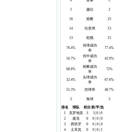
0
直塞
2
1
越位
2
16
抢断
25
14
任意球
13
13
犯规
15
传球成功
76.4%
77.4%
率
传中成功
16.7%
42.9%
率
抢断成功
68.8%
72%
率
头球成功
32.4%
67.6%
率
51.3%
控球率
48.7%
3
角球
5
排名
球队
积分
胜/平/负
1
克罗地亚
3
1| 0 | 0
2
捷克
0
0 | 0 | 0
3
西班牙
0
0 | 0 | 0
4
土耳其
0
0 | 0 | 1