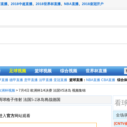
球直播
、
2018中超直播
、
2018世界杯直播
、
NBA直播
、
2018皇冠开户
播
足球视频
篮球视频
综合视频
世界杯直播
甲直播
德甲直播
意甲直播
法甲直播
亚冠直播
篮球直播：
NBA直播
CBA直播
综合
欧洲杯视频
> 7月4日 欧洲杯1/4决赛 法国VS冰岛 视频集锦
鲁两球格子传射 法国5-2冰岛将战德国
看
全场
[CNT