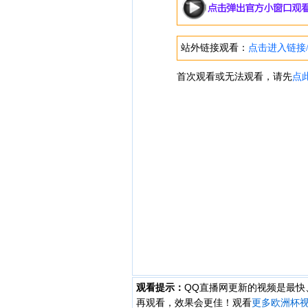
观看提示：
QQ直播网更新的视频是最
再观看，效果会更佳！观看
更多欧洲杯