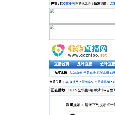
声明：
[
QQ直播网
]与腾讯无关！
快速导航：
足
直播首页
足球直播
篮球直
足球直播：
欧冠直播
中超直播
英超直播
西
当前位置：
QQ直播网
>
视频集锦
>
足球视频
>
正在播放:
[CNTV全场集锦] 欧洲杯-吉