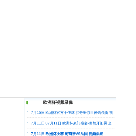
欧洲杯视频录像
+更多
7月15日 欧洲杯官方十佳球 沙奇里惊世神钩领衔 视
频集锦
7月11日 07月11日 欧洲杯豪门盛宴-葡萄牙加冕 全
场录像
7月11日 欧洲杯决赛 葡萄牙VS法国 视频集锦