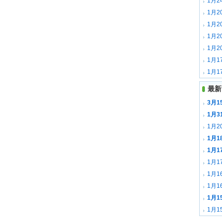
1月2
1月2
拉斯堡
1月
竞客场
1月2
平塞维
1月2
2神奇
1月1
频集锦
1月
皇马2
最新
3月1
1月3
1月2
1月1
载
1月
1月1
载
1月1
1月1
载
1月1
载
1月1