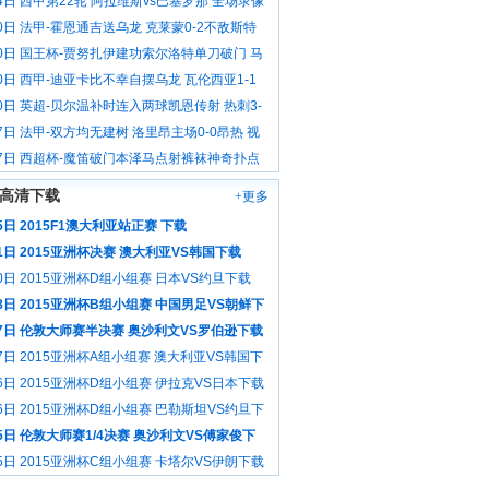
4日 西甲第22轮 阿拉维斯vs巴塞罗那 全场录像
0日 法甲-霍恩通吉送乌龙 克莱蒙0-2不敌斯特
 视频集锦
20日 国王杯-贾努扎伊建功索尔洛特单刀破门 马
0-2皇家社会出局 视频集锦
0日 西甲-迪亚卡比不幸自摆乌龙 瓦伦西亚1-1
利亚 视频集锦
0日 英超-贝尔温补时连入两球凯恩传射 热刺3-
逆转莱斯特 视频集锦
7日 法甲-双方均无建树 洛里昂主场0-0昂热 视
17日 西超杯-魔笛破门本泽马点射裤袜神奇扑点
-0毕巴夺冠 视频集锦
高清下载
+更多
5日 2015F1澳大利亚站正赛 下载
1日 2015亚洲杯决赛 澳大利亚VS韩国下载
0日 2015亚洲杯D组小组赛 日本VS约旦下载
8日 2015亚洲杯B组小组赛 中国男足VS朝鲜下
17日 伦敦大师赛半决赛 奥沙利文VS罗伯逊下载
7日 2015亚洲杯A组小组赛 澳大利亚VS韩国下
6日 2015亚洲杯D组小组赛 伊拉克VS日本下载
6日 2015亚洲杯D组小组赛 巴勒斯坦VS约旦下
5日 伦敦大师赛1/4决赛 奥沙利文VS傅家俊下
5日 2015亚洲杯C组小组赛 卡塔尔VS伊朗下载