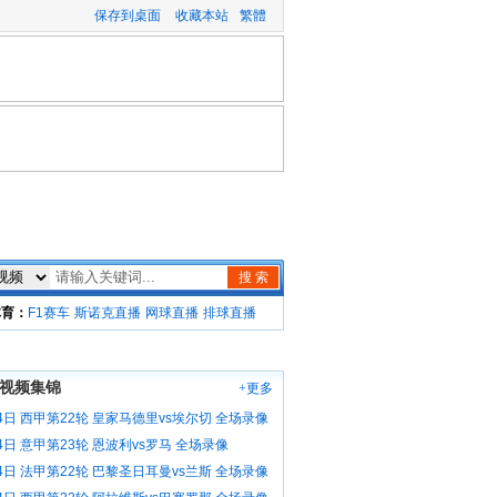
保存到桌面
收藏本站
繁體
搜 索
体育：
F1赛车
斯诺克直播
网球直播
排球直播
视频集锦
+更多
4日 西甲第22轮 皇家马德里vs埃尔切 全场录像
4日 意甲第23轮 恩波利vs罗马 全场录像
4日 法甲第22轮 巴黎圣日耳曼vs兰斯 全场录像