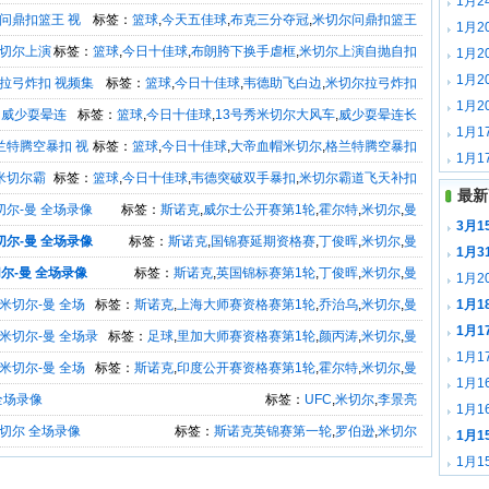
1月2
尔问鼎扣篮王 视
标签：
篮球
,
今天五佳球
,
布克三分夺冠
,
米切尔问鼎扣篮王
1月2
米切尔上演
标签：
篮球
,
今日十佳球
,
布朗胯下换手虐框
,
米切尔上演自抛自扣
拉斯堡
1月
竞客场
1月2
尔拉弓炸扣 视频集
标签：
篮球
,
今日十佳球
,
韦德助飞白边
,
米切尔拉弓炸扣
平塞维
1月2
 威少耍晕连
标签：
篮球
,
今日十佳球
,
13号秀米切尔大风车
,
威少耍晕连长
2神奇
1月1
兰特腾空暴扣 视
标签：
篮球
,
今日十佳球
,
大帝血帽米切尔
,
格兰特腾空暴扣
频集锦
1月
 米切尔霸
标签：
篮球
,
今日十佳球
,
韦德突破双手暴扣
,
米切尔霸道飞天补扣
皇马2
最新
切尔-曼 全场录像
标签：
斯诺克
,
威尔士公开赛第1轮
,
霍尔特
,
米切尔
,
曼
3月1
切尔-曼 全场录像
标签：
斯诺克
,
国锦赛延期资格赛
,
丁俊晖
,
米切尔
,
曼
1月3
切尔-曼 全场录像
标签：
斯诺克
,
英国锦标赛第1轮
,
丁俊晖
,
米切尔
,
曼
1月2
米切尔-曼 全场
标签：
斯诺克
,
上海大师赛资格赛第1轮
,
乔治乌
,
米切尔
,
曼
1月1
载
1月
米切尔-曼 全场录
标签：
足球
,
里加大师赛资格赛第1轮
,
颜丙涛
,
米切尔
,
曼
1月1
米切尔-曼 全场
标签：
斯诺克
,
印度公开赛资格赛第1轮
,
霍尔特
,
米切尔
,
曼
载
1月1
 全场录像
标签：
UFC
,
米切尔
,
李景亮
1月1
米切尔 全场录像
标签：
斯诺克英锦赛第一轮
,
罗伯逊
,
米切尔
载
1月1
载
1月1