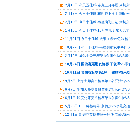
视频集锦
2月18日 今天五佳球-布克三分夺冠 米切
频集锦
2月17日 今日十佳球-布朗胯下换手虐框 
自抛自扣 视频集锦
2月10日 今日十佳球-韦德助飞白边 米切
锦
1月18日 今日十佳球-13号秀米切尔大风车
长 视频集锦
11月21日 今日十佳球-大帝血帽米切尔 格
频集锦
10月29日 今日十佳球-韦德突破双手暴扣
道飞天补扣 视频集锦
2月15日 威尔士公开赛第1轮 霍尔特VS米
10月24日 国锦赛延期资格赛 丁俊晖VS米
10月11日 英国锦标赛第1轮 丁俊晖VS米
9月5日 上海大师赛资格赛第1轮 乔治乌VS
录像
6月7日 里加大师赛资格赛第1轮 颜丙涛VS
像
6月1日 印度公开赛资格赛第1轮 霍尔特VS
录像
5月25日 UFC终极格斗 米切尔VS李景亮
12月1日 斯诺克英锦赛第一轮 罗伯逊VS