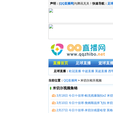
声明：
[
QQ直播网
]与腾讯无关！
快速导航：
足
直播首页
足球直播
篮球直
足球直播：
欧冠直播
中超直播
英超直播
西
当前位置：
QQ直播网
> 米切尔相关视频
米切尔视频集锦
3月18日 今日十佳球-帕克残暴隔扣x2 米
频集锦
3月10日 今日十佳球-詹姆斯战斧飞扣 米
暴扣 视频集锦
2月27日 今日十佳球-米切尔戏耍哈登 英