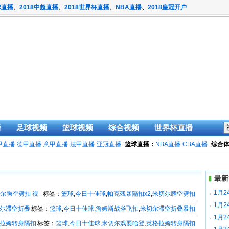
球直播
、
2018中超直播
、
2018世界杯直播
、
NBA直播
、
2018皇冠开户
播
足球视频
篮球视频
综合视频
世界杯直播
甲直播
德甲直播
意甲直播
法甲直播
亚冠直播
篮球直播：
NBA直播
CBA直播
综合
最新
1月2
切尔腾空劈扣 视
标签：
篮球
,
今日十佳球
,
帕克残暴隔扣x2
,
米切尔腾空劈扣
1月2
切尔滞空折叠
标签：
篮球
,
今日十佳球
,
詹姆斯战斧飞扣
,
米切尔滞空折叠暴扣
1月2
格拉姆转身隔扣
标签：
篮球
,
今日十佳球
,
米切尔戏耍哈登
,
英格拉姆转身隔扣