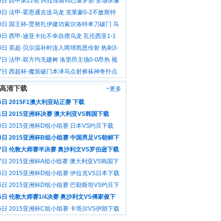
4日 西甲第22轮 阿拉维斯vs巴塞罗那 全场录像
0日 法甲-霍恩通吉送乌龙 克莱蒙0-2不敌斯特
 视频集锦
20日 国王杯-贾努扎伊建功索尔洛特单刀破门 马
0-2皇家社会出局 视频集锦
0日 西甲-迪亚卡比不幸自摆乌龙 瓦伦西亚1-1
利亚 视频集锦
0日 英超-贝尔温补时连入两球凯恩传射 热刺3-
逆转莱斯特 视频集锦
7日 法甲-双方均无建树 洛里昂主场0-0昂热 视
17日 西超杯-魔笛破门本泽马点射裤袜神奇扑点
-0毕巴夺冠 视频集锦
高清下载
+更多
5日 2015F1澳大利亚站正赛 下载
1日 2015亚洲杯决赛 澳大利亚VS韩国下载
0日 2015亚洲杯D组小组赛 日本VS约旦下载
8日 2015亚洲杯B组小组赛 中国男足VS朝鲜下
17日 伦敦大师赛半决赛 奥沙利文VS罗伯逊下载
7日 2015亚洲杯A组小组赛 澳大利亚VS韩国下
6日 2015亚洲杯D组小组赛 伊拉克VS日本下载
6日 2015亚洲杯D组小组赛 巴勒斯坦VS约旦下
5日 伦敦大师赛1/4决赛 奥沙利文VS傅家俊下
5日 2015亚洲杯C组小组赛 卡塔尔VS伊朗下载