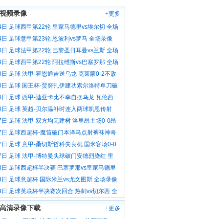
视频录像
+更多
4日 足球西甲第22轮 皇家马德里vs埃尔切 全场
4日 足球意甲第23轮 恩波利vs罗马 全场录像
4日 足球法甲第22轮 巴黎圣日耳曼vs兰斯 全场
4日 足球西甲第22轮 阿拉维斯vs巴塞罗那 全场
0日 足球 法甲-霍恩通吉送乌龙 克莱蒙0-2不敌
斯堡 视频集锦
20日 足球 国王杯-贾努扎伊建功索尔洛特单刀破
竞客场0-2皇家社会出局 视频集锦
20日 足球 西甲-迪亚卡比不幸自摆乌龙 瓦伦西
1平塞维利亚 视频集锦
20日 足球 英超-贝尔温补时连入两球凯恩传射
-2神奇逆转莱斯特 视频集锦
7日 足球 法甲-双方均无建树 洛里昂主场0-0昂
频集锦
17日 足球西超杯-魔笛破门本泽马点射裤袜神奇
皇马2-0毕巴夺冠 视频集锦
7日 足球 意甲-桑切斯哲科失良机 国米客场0-0
大2分领跑 视频集锦
17日 足球 法甲-博特曼头球破门安德烈染红 里
1-1马赛 视频集锦
13日 足球西超杯半决赛 巴塞罗那vs皇家马德里
像
3日 足球意超杯 国际米兰vs尤文图斯 全场录像
3日 足球英联杯半决赛次回合 热刺vs切尔西 全
高清录像下载
+更多