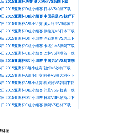
1日 2015亚洲杯决赛 澳大利亚VS韩国下载
0日 2015亚洲杯D组小组赛 日本VS约旦下载
8日 2015亚洲杯B组小组赛 中国男足VS朝鲜下
7日 2015亚洲杯A组小组赛 澳大利亚VS韩国下
6日 2015亚洲杯D组小组赛 伊拉克VS日本下载
6日 2015亚洲杯D组小组赛 巴勒斯坦VS约旦下
5日 2015亚洲杯C组小组赛 卡塔尔VS伊朗下载
5日 2015亚洲杯C组小组赛 巴林VS阿联酋下载
4日 2015亚洲杯B组小组赛 中国男足VS乌兹别
下载
4日 2015亚洲杯B组小组赛 朝鲜VS沙特下载
3日 2015亚洲杯A组小组赛 阿曼VS澳大利亚下
3日 2015亚洲杯A组小组赛 科威特VS韩国下载
2日 2015亚洲杯D组小组赛 约旦VS伊拉克下载
2日 2015亚洲杯D组小组赛 日本VS巴勒斯坦下
1日 2015亚洲杯C组小组赛 伊朗VS巴林下载
情链接