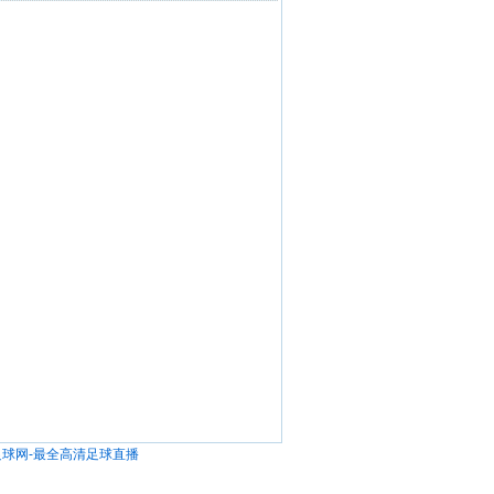
地亚3-0匈牙利