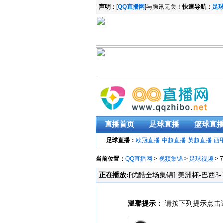
声明：
[
QQ直播网
]与腾讯无关！
快速导航：
足
直播首页
足球直播
篮球直
足球直播：
欧冠直播
中超直播
英超直播
西
当前位置：
QQ直播网
>
视频集锦
>
足球视频
> 
正在播放:
[优酷全场集锦] 美洲杯-巴西