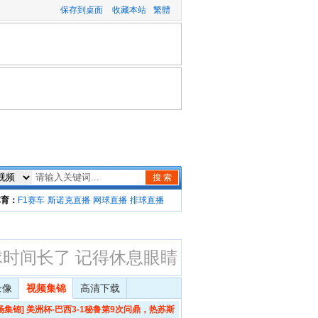
保存到桌面
收藏本站
繁體
搜 索
体育：
F1赛车
斯诺克直播
网球直播
排球直播
球时间长了 记得休息眼睛
录像
视频集锦
高清下载
场集锦] 美洲杯-巴西3-1秘鲁第9次问鼎，热苏斯