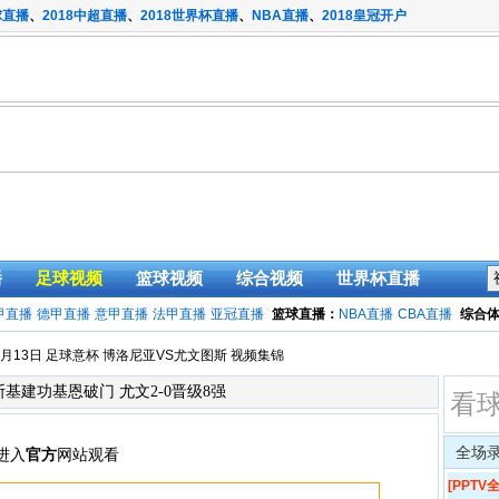
球直播
、
2018中超直播
、
2018世界杯直播
、
NBA直播
、
2018皇冠开户
播
足球视频
篮球视频
综合视频
世界杯直播
甲直播
德甲直播
意甲直播
法甲直播
亚冠直播
篮球直播：
NBA直播
CBA直播
综合
1月13日 足球意杯 博洛尼亚VS尤文图斯 视频集锦
德斯基建功基恩破门 尤文2-0晋级8强
看
全场
[PPT