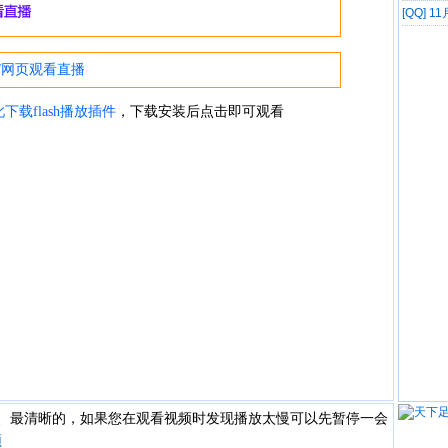
上半场
[QQ] 
下半场
快、最清晰的，如果您在观看视频时发现播放太慢可以先暂停一会
频