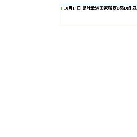
10月14日 足球欧洲国家联赛D级D组