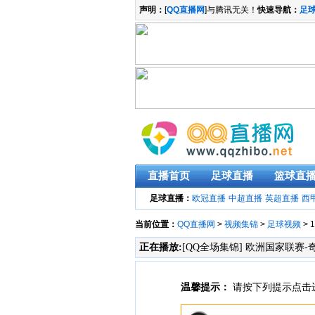
声明：
[
QQ直播网
]与腾讯无关！
快速导航：
足
直播首页
足球直播
篮球直
足球直播：
欧冠直播
中超直播
英超直播
西
当前位置：
QQ直播网
>
视频集锦
>
足球视频
>
正在播放:
[QQ全场集锦] 欧洲国家联赛