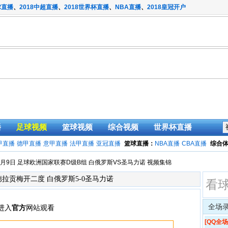
球直播
、
2018中超直播
、
2018世界杯直播
、
NBA直播
、
2018皇冠开户
播
足球视频
篮球视频
综合视频
世界杯直播
甲直播
德甲直播
意甲直播
法甲直播
亚冠直播
篮球直播：
NBA直播
CBA直播
综合
 9月9日 足球欧洲国家联赛D级B组 白俄罗斯VS圣马力诺 视频集锦
德拉贡梅开二度 白俄罗斯5-0圣马力诺
看
全场
[QQ全