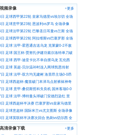
视频录像
+更多
4日 足球西甲第22轮 皇家马德里vs埃尔切 全场
4日 足球意甲第23轮 恩波利vs罗马 全场录像
4日 足球法甲第22轮 巴黎圣日耳曼vs兰斯 全场
4日 足球西甲第22轮 阿拉维斯vs巴塞罗那 全场
0日 足球 法甲-霍恩通吉送乌龙 克莱蒙0-2不敌
斯堡 视频集锦
20日 足球 国王杯-贾努扎伊建功索尔洛特单刀破
竞客场0-2皇家社会出局 视频集锦
20日 足球 西甲-迪亚卡比不幸自摆乌龙 瓦伦西
1平塞维利亚 视频集锦
20日 足球 英超-贝尔温补时连入两球凯恩传射
-2神奇逆转莱斯特 视频集锦
7日 足球 法甲-双方均无建树 洛里昂主场0-0昂
频集锦
17日 足球西超杯-魔笛破门本泽马点射裤袜神奇
皇马2-0毕巴夺冠 视频集锦
7日 足球 意甲-桑切斯哲科失良机 国米客场0-0
大2分领跑 视频集锦
17日 足球 法甲-博特曼头球破门安德烈染红 里
1-1马赛 视频集锦
13日 足球西超杯半决赛 巴塞罗那vs皇家马德里
像
3日 足球意超杯 国际米兰vs尤文图斯 全场录像
3日 足球英联杯半决赛次回合 热刺vs切尔西 全
高清录像下载
+更多