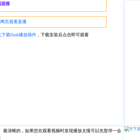
5-0圣
快、最清晰的，如果您在观看视频时发现播放太慢可以先暂停一会
频