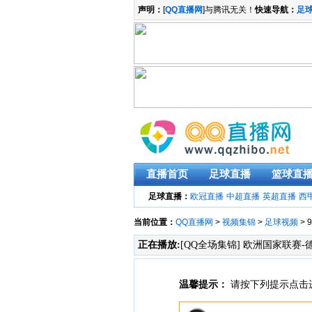
声明：
[
QQ直播网
]与腾讯无关！
快速导航：
足
直播首页
足球直播
篮球直
足球直播：
欧冠直播
中超直播
英超直播
西
当前位置：
QQ直播网
>
视频集锦
>
足球视频
>
正在播放:
[QQ全场集锦] 欧洲国家联赛-