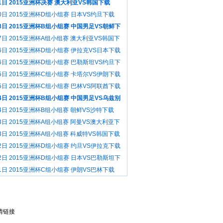
1日 2015亚洲杯决赛 澳大利亚VS韩国下载
0日 2015亚洲杯D组小组赛 日本VS约旦下载
8日 2015亚洲杯B组小组赛 中国男足VS朝鲜下
7日 2015亚洲杯A组小组赛 澳大利亚VS韩国下
6日 2015亚洲杯D组小组赛 伊拉克VS日本下载
6日 2015亚洲杯D组小组赛 巴勒斯坦VS约旦下
5日 2015亚洲杯C组小组赛 卡塔尔VS伊朗下载
5日 2015亚洲杯C组小组赛 巴林VS阿联酋下载
4日 2015亚洲杯B组小组赛 中国男足VS乌兹别
下载
4日 2015亚洲杯B组小组赛 朝鲜VS沙特下载
3日 2015亚洲杯A组小组赛 阿曼VS澳大利亚下
3日 2015亚洲杯A组小组赛 科威特VS韩国下载
2日 2015亚洲杯D组小组赛 约旦VS伊拉克下载
2日 2015亚洲杯D组小组赛 日本VS巴勒斯坦下
1日 2015亚洲杯C组小组赛 伊朗VS巴林下载
情链接