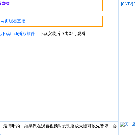
上半场
[CNTV
场录像
快、最清晰的，如果您在观看视频时发现播放太慢可以先暂停一会
频