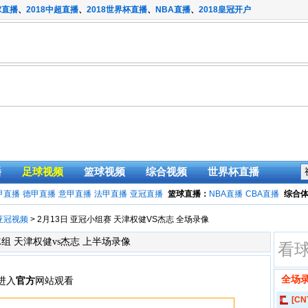
球直播
、
2018中超直播
、
2018世界杯直播
、
NBA直播
、
2018皇冠开户
播
足球视频
篮球视频
综合视频
世界杯直播
甲直播
德甲直播
意甲直播
法甲直播
亚冠直播
篮球直播：
NBA直播
CBA直播
综合
亚冠视频
> 2月13日 亚冠小组赛 天津权健VS杰志 全场录像
组赛E组 天津权健vs杰志 上半场录像
看
全场
[C