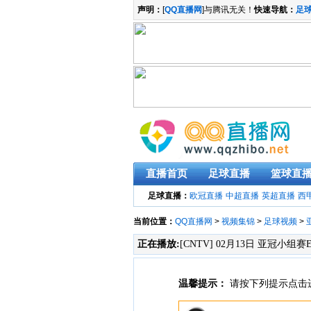
声明：
[
QQ直播网
]与腾讯无关！
快速导航：
足
直播首页
足球直播
篮球直
足球直播：
欧冠直播
中超直播
英超直播
西
当前位置：
QQ直播网
>
视频集锦
>
足球视频
>
正在播放:
[CNTV] 02月13日 亚冠小