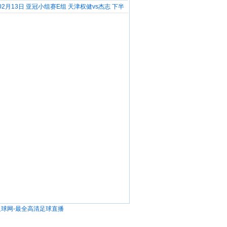
录像
] 02月13日 亚冠小组赛E组 天津权健vs杰志 下半