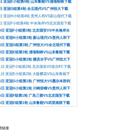
2日 亚冠E小组第4轮 山东鲁能VS浦项制铁下载
2日 亚冠G组第4轮 全北现代VS广州恒大下载
1日 亚冠H小组第4轮 贵州人和VS蔚山现代下载
1日 亚冠F小组第4轮 中央海岸VS北京国安下载
19日 亚冠F小组第3轮 北京国安VS中央海岸水
19日 亚冠H小组第3轮 蔚山现代VS贵州人和下
18日 亚冠G组第3轮 广州恒大VS全北现代下载
18日 亚冠E组第3轮 浦项制铁VS山东鲁能下载
12日 亚冠G小组第2轮 横滨水手VS广州恒大下
1日 亚冠F小组第2轮 北京国安VS首尔FC下载
11日 亚冠E小组第2轮 大阪樱花VS山东鲁能下
26日 亚冠G小组第1轮 广州恒大VS墨尔本胜利
26日 亚冠H小组第1轮 川崎前锋VS贵州人和下
25日 亚冠F组第1轮 广岛三箭VS北京国安下载
25日 亚冠E组第1轮 山东鲁能VS武里南联下载
情链接