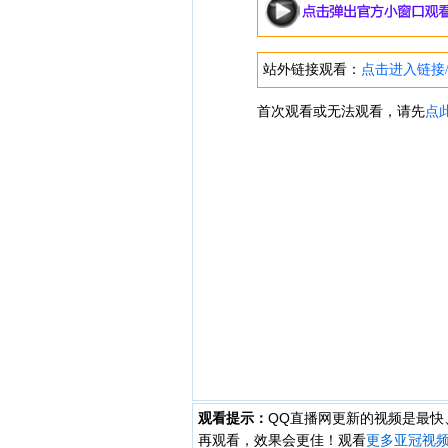
观看提示：
QQ直播网更新的视频是最
再观看，效果会更佳！观看
更多亚冠视