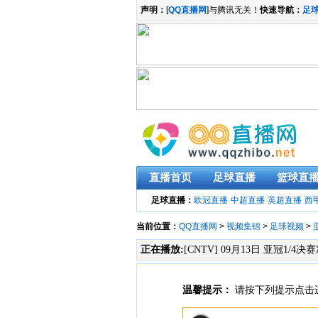
声明：
[
QQ直播网
]与腾讯无关！
快速导航：
足
直播首页
足球直播
篮球直
足球直播：
欧冠直播
中超直播
英超直播
西
当前位置：
QQ直播网
>
视频集锦
>
足球视频
>
正在播放:
[CNTV] 09月13日 亚冠1/