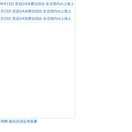
半场录像
] 09月13日 亚冠1/4决赛次回合 全北现代vs上海上
场录像
09月13日 亚冠1/4决赛次回合 全北现代vs上海上
场录像
09月13日 亚冠1/4决赛次回合 全北现代vs上海上
场录像