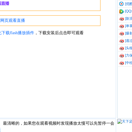
客场0-
[优
场0-0
[Q
0-0平首
[新
场0-0
[单
险
[爆
[逃
出
[头
出
[力
池
[中
过
快、最清晰的，如果您在观看视频时发现播放太慢可以先暂停一会
频