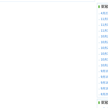
亚冠
4月2
11
视频集
11
全场录
11
视频集
10
视频集
10
全场录
10
德 视
10
视频集
10
全场录
10
视频集
9月1
视频集
9月1
全场录
9月1
视频集
9月1
全场录
8月2
视频集
亚冠