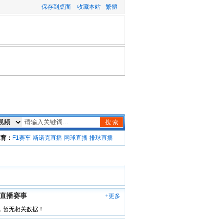
保存到桌面
收藏本站
繁體
搜 索
体育：
F1赛车
斯诺克直播
网球直播
排球直播
直播赛事
+更多
，暂无相关数据！