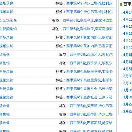
 全场录像
标签：
西甲第6轮
,
毕尔巴鄂
,
维拉利尔
西甲
 视频集锦
标签：
西甲第6轮
,
毕尔巴鄂
,
维拉利尔
4月1
4月
里 全场录像
标签：
西甲第6轮
,
塞维利亚
,
皇家马德里
4月
里 视频集锦
标签：
西甲第6轮
,
塞维利亚
,
皇家马德里
载
4月1
 全场录像
标签：
西甲第6轮
,
莱加内斯
,
巴塞罗那
4月
 视频集锦
标签：
西甲第6轮
,
莱加内斯
,
巴塞罗那
4月
全场录像
标签：
西甲第6轮
,
西班牙人
,
埃瓦尔
4月6
4月
视频集锦
标签：
西甲第6轮
,
西班牙人
,
埃瓦尔
4月
 全场录像
标签：
西甲第6轮
,
马德里竞技
,
韦斯卡
载
3月3
 视频集锦
标签：
西甲第6轮
,
马德里竞技
,
韦斯卡
3月
 全场录像
标签：
西甲第6轮
,
皇家社会
,
巴列卡诺
3月
 视频集锦
标签：
西甲第6轮
,
皇家社会
,
巴列卡诺
3月3
3月
全场录像
标签：
西甲第5轮
,
贝蒂斯
,
毕尔巴鄂
3月2
视频集锦
标签：
西甲第5轮
,
贝蒂斯
,
毕尔巴鄂
全场录像
标签：
西甲第5轮
,
巴塞罗那
,
赫罗纳
视频集锦
标签：
西甲第5轮
,
巴塞罗那
,
赫罗纳