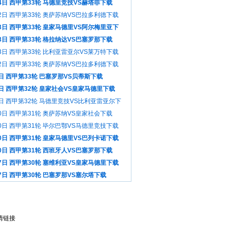
4日 西甲第33轮 马德里竞技VS赫塔菲下载
12日 西甲第33轮 奥萨苏纳VS巴拉多利德下载
13日 西甲第33轮 皇家马德里VS阿尔梅里亚下
3日 西甲第33轮 格拉纳达VS巴塞罗那下载
13日 西甲第33轮 比利亚雷亚尔VS莱万特下载
12日 西甲第33轮 奥萨苏纳VS巴拉多利德下载
日 西甲第33轮 巴塞罗那VS贝蒂斯下载
6日 西甲第32轮 皇家社会VS皇家马德里下载
5日 西甲第32轮 马德里竞技VS比利亚雷亚尔下
0日 西甲第31轮 奥萨苏纳VS皇家社会下载
30日 西甲第31轮 毕尔巴鄂VS马德里竞技下载
30日 西甲第31轮 皇家马德里VS巴列卡诺下载
0日 西甲第31轮 西班牙人VS巴塞罗那下载
27日 西甲第30轮 塞维利亚VS皇家马德里下载
7日 西甲第30轮 巴塞罗那VS塞尔塔下载
情链接