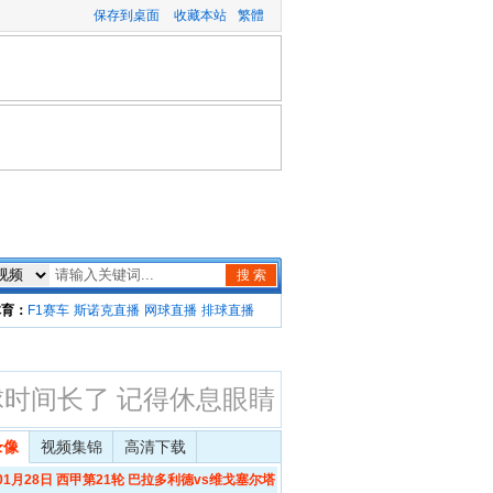
保存到桌面
收藏本站
繁體
搜 索
体育：
F1赛车
斯诺克直播
网球直播
排球直播
球时间长了 记得休息眼睛
录像
视频集锦
高清下载
] 01月28日 西甲第21轮 巴拉多利德vs维戈塞尔塔