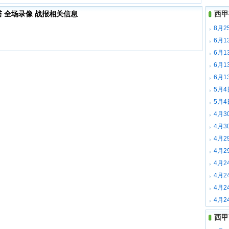
塔 全场录像 战报相关信息
西甲
8月
马两大
6月1
6月1
6月1
6月1
5月
5月
4月3
4月3
4月2
4月2
4月2
4月2
4月2
4月2
西甲