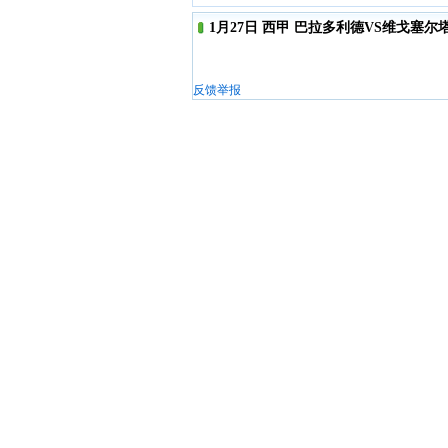
1月27日 西甲 巴拉多利德VS维戈塞尔
反馈
举报