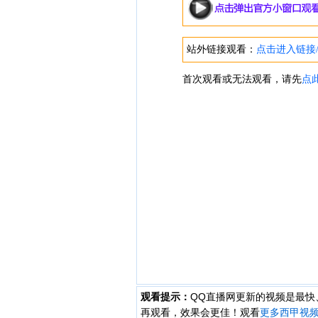
观看提示：
QQ直播网更新的视频是最
再观看，效果会更佳！观看
更多西甲视