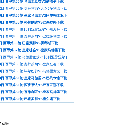
4日 西甲第33轮 马德里竞技VS赫塔菲下载
12日 西甲第33轮 奥萨苏纳VS巴拉多利德下载
13日 西甲第33轮 皇家马德里VS阿尔梅里亚下
3日 西甲第33轮 格拉纳达VS巴塞罗那下载
13日 西甲第33轮 比利亚雷亚尔VS莱万特下载
12日 西甲第33轮 奥萨苏纳VS巴拉多利德下载
日 西甲第33轮 巴塞罗那VS贝蒂斯下载
6日 西甲第32轮 皇家社会VS皇家马德里下载
5日 西甲第32轮 马德里竞技VS比利亚雷亚尔下
0日 西甲第31轮 奥萨苏纳VS皇家社会下载
30日 西甲第31轮 毕尔巴鄂VS马德里竞技下载
30日 西甲第31轮 皇家马德里VS巴列卡诺下载
0日 西甲第31轮 西班牙人VS巴塞罗那下载
27日 西甲第30轮 塞维利亚VS皇家马德里下载
7日 西甲第30轮 巴塞罗那VS塞尔塔下载
情链接