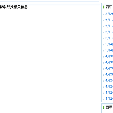
频集锦 战报相关信息
西甲
8月
马两大
6月1
6月1
6月1
6月1
5月
5月
4月3
4月3
4月2
4月2
4月2
4月2
4月2
4月2
西甲