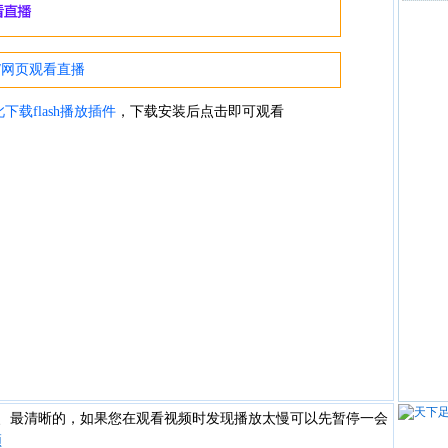
像
快、最清晰的，如果您在观看视频时发现播放太慢可以先暂停一会
频