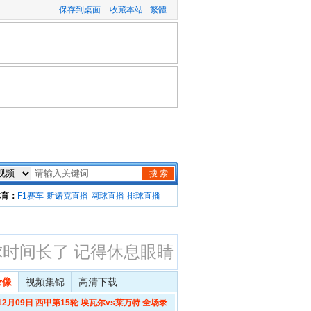
保存到桌面
收藏本站
繁體
搜 索
体育：
F1赛车
斯诺克直播
网球直播
排球直播
球时间长了 记得休息眼睛
录像
视频集锦
高清下载
] 12月09日 西甲第15轮 埃瓦尔vs莱万特 全场录