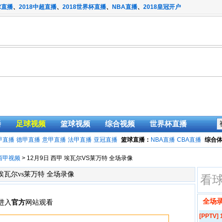
球直播
、
2018中超直播
、
2018世界杯直播
、
NBA直播
、
2018皇冠开户
播
足球视频
篮球视频
综合视频
世界杯直播
甲直播
德甲直播
意甲直播
法甲直播
亚冠直播
篮球直播：
NBA直播
CBA直播
综合
西甲视频
> 12月9日 西甲 埃瓦尔VS莱万特 全场录像
5轮 埃瓦尔vs莱万特 全场录像
看
全场
[PPTV