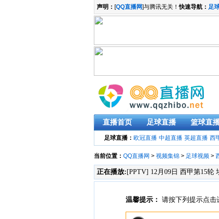
声明：
[
QQ直播网
]与腾讯无关！
快速导航：
足
直播首页
足球直播
篮球直
足球直播：
欧冠直播
中超直播
英超直播
西
当前位置：
QQ直播网
>
视频集锦
>
足球视频
>
正在播放:
[PPTV] 12月09日 西甲第1