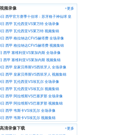
视频录像
+更多
25日 西甲官方赛季十佳球：苏牙格子神仙球 皇
中场互飚世界波 视频集锦
3日 西甲 瓦伦西亚VS莱万特 全场录像
3日 西甲 瓦伦西亚VS莱万特 视频集锦
3日 西甲 格拉纳达CFVS赫塔费 全场录像
3日 西甲 格拉纳达CFVS赫塔费 视频集锦
4日 西甲 塞维利亚VS莱加内斯 全场录像
4日 西甲 塞维利亚VS莱加内斯 视频集锦
0日 西甲 皇家贝蒂斯VS西班牙人 全场录像
0日 西甲 皇家贝蒂斯VS西班牙人 视频集锦
9日 西甲 瓦伦西亚VS埃瓦尔 全场录像
9日 西甲 瓦伦西亚VS埃瓦尔 视频集锦
4日 西甲 阿拉维斯VS巴塞罗那 全场录像
4日 西甲 阿拉维斯VS巴塞罗那 视频集锦
4日 西甲 韦斯卡VS埃瓦尔 全场录像
4日 西甲 韦斯卡VS埃瓦尔 视频集锦
高清录像下载
+更多