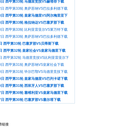
4日 西甲第33轮 马德里竞技VS赫塔菲下载
12日 西甲第33轮 奥萨苏纳VS巴拉多利德下载
13日 西甲第33轮 皇家马德里VS阿尔梅里亚下
3日 西甲第33轮 格拉纳达VS巴塞罗那下载
13日 西甲第33轮 比利亚雷亚尔VS莱万特下载
12日 西甲第33轮 奥萨苏纳VS巴拉多利德下载
日 西甲第33轮 巴塞罗那VS贝蒂斯下载
6日 西甲第32轮 皇家社会VS皇家马德里下载
5日 西甲第32轮 马德里竞技VS比利亚雷亚尔下
0日 西甲第31轮 奥萨苏纳VS皇家社会下载
30日 西甲第31轮 毕尔巴鄂VS马德里竞技下载
30日 西甲第31轮 皇家马德里VS巴列卡诺下载
0日 西甲第31轮 西班牙人VS巴塞罗那下载
27日 西甲第30轮 塞维利亚VS皇家马德里下载
7日 西甲第30轮 巴塞罗那VS塞尔塔下载
情链接