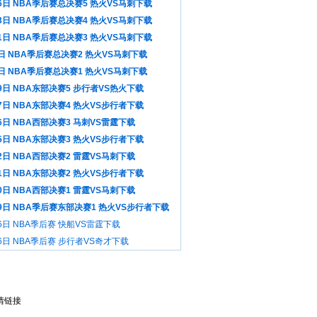
6日 NBA季后赛总决赛5 热火VS马刺下载
3日 NBA季后赛总决赛4 热火VS马刺下载
1日 NBA季后赛总决赛3 热火VS马刺下载
日 NBA季后赛总决赛2 热火VS马刺下载
日 NBA季后赛总决赛1 热火VS马刺下载
9日 NBA东部决赛5 步行者VS热火下载
7日 NBA东部决赛4 热火VS步行者下载
6日 NBA西部决赛3 马刺VS雷霆下载
5日 NBA东部决赛3 热火VS步行者下载
2日 NBA西部决赛2 雷霆VS马刺下载
1日 NBA东部决赛2 热火VS步行者下载
0日 NBA西部决赛1 雷霆VS马刺下载
9日 NBA季后赛东部决赛1 热火VS步行者下载
6日 NBA季后赛 快船VS雷霆下载
6日 NBA季后赛 步行者VS奇才下载
情链接