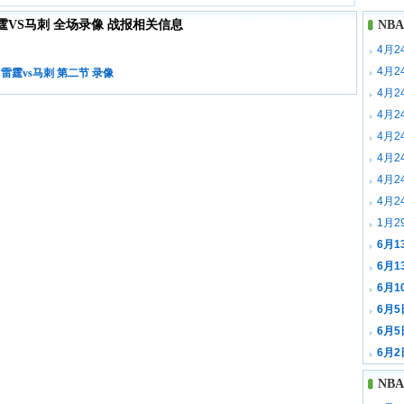
雷霆VS马刺 全场录像 战报相关信息
NB
4月2
4月2
 雷霆vs马刺 第二节 录像
4月2
4月2
4月2
4月2
4月2
4月2
1月2
集锦
6月1
频集锦
6月1
场录像
6月1
场录像
6月5
集锦
6月5
录像
6月2
集锦
NB