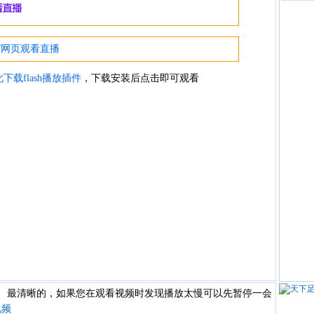
阿弗尔
快、最清晰的，如果您在观看视频时发现播放太慢可以先暂停一会
视频