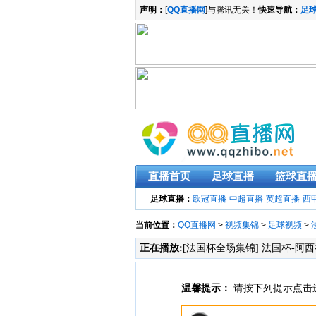
声明：
[
QQ直播网
]与腾讯无关！
快速导航：
足
直播首页
足球直播
篮球直
足球直播：
欧冠直播
中超直播
英超直播
西
当前位置：
QQ直播网
>
视频集锦
>
足球视频
>
正在播放:
[法国杯全场集锦] 法国杯-阿西