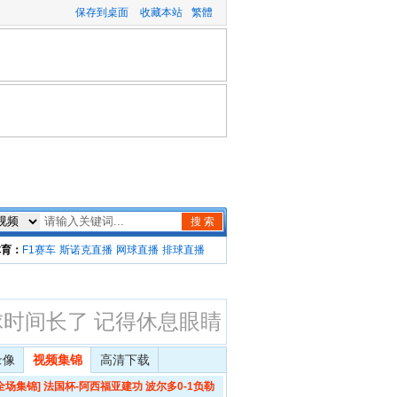
保存到桌面
收藏本站
繁體
搜 索
体育：
F1赛车
斯诺克直播
网球直播
排球直播
球时间长了 记得休息眼睛
录像
视频集锦
高清下载
全场集锦] 法国杯-阿西福亚建功 波尔多0-1负勒