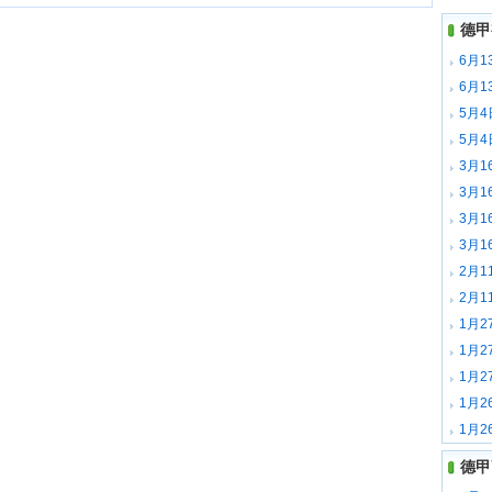
德甲
6月1
6月1
5月
5月
3月1
3月1
3月1
3月1
2月1
2月1
1月2
1月2
1月2
1月2
1月2
德甲