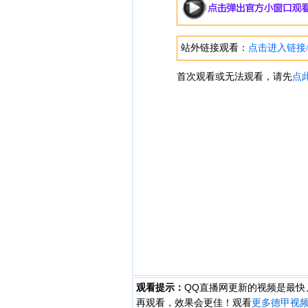
观看提示：
QQ直播网更新的视频是最
再观看，效果会更佳！观看
更多德甲视