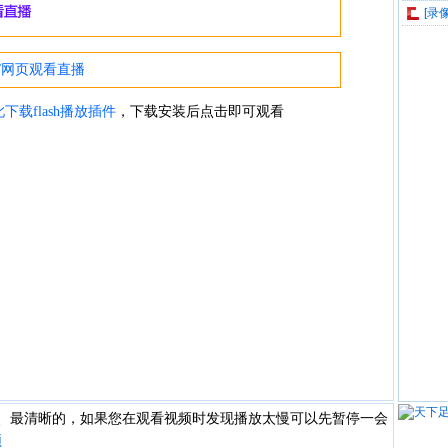
像
[录
快、最清晰的，如果您在观看视频时发现播放太慢可以先暂停一会
频