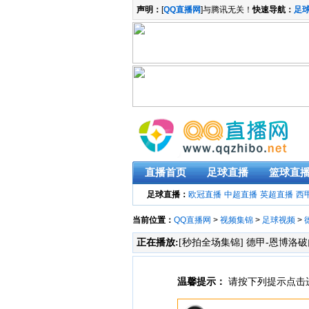
声明：
[
QQ直播网
]与腾讯无关！
快速导航：
足
直播首页
足球直播
篮球直
足球直播：
欧冠直播
中超直播
英超直播
西
当前位置：
QQ直播网
>
视频集锦
>
足球视频
>
正在播放:
[秒拍全场集锦] 德甲-恩博洛