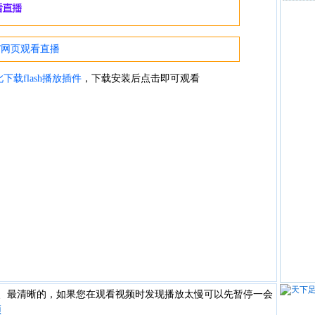
客场2-
快、最清晰的，如果您在观看视频时发现播放太慢可以先暂停一会
频