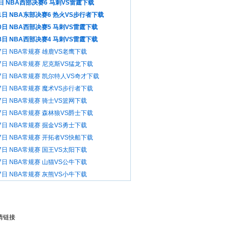
日 NBA西部决赛6 马刺VS雷霆下载
1日 NBA东部决赛6 热火VS步行者下载
0日 NBA西部决赛5 马刺VS雷霆下载
8日 NBA西部决赛4 马刺VS雷霆下载
7日 NBA常规赛 雄鹿VS老鹰下载
7日 NBA常规赛 尼克斯VS猛龙下载
7日 NBA常规赛 凯尔特人VS奇才下载
7日 NBA常规赛 魔术VS步行者下载
7日 NBA常规赛 骑士VS篮网下载
7日 NBA常规赛 森林狼VS爵士下载
7日 NBA常规赛 掘金VS勇士下载
7日 NBA常规赛 开拓者VS快船下载
7日 NBA常规赛 国王VS太阳下载
7日 NBA常规赛 山猫VS公牛下载
7日 NBA常规赛 灰熊VS小牛下载
情链接