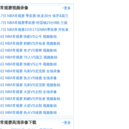
A常规赛视频录像
+更多
17日 NBA常规赛 季前赛-狄龙30分 保罗&莫兰
 灰熊力克雷霆 视频集锦
17日 NBA常规赛季前赛-特雷杨23分9助 兰德
分8板 老鹰击败尼克斯 视频集锦
17日 NBA常规赛10月17日NBA季前赛 开拓者
士 精彩镜头 视频集锦
6日 NBA常规赛 快船VS公牛 视频集锦
6日 NBA常规赛 鹈鹕VS开拓者 视频集锦
6日 NBA常规赛 奇才VS黄蜂 视频集锦
6日 NBA常规赛 76人VS国王 视频集锦
6日 NBA常规赛 快船VS公牛 视频集锦
6日 NBA常规赛 马刺VS尼克斯 全场录像
6日 NBA常规赛 热火VS雄鹿 全场录像
6日 NBA常规赛 马刺VS尼克斯 视频集锦
6日 NBA常规赛 火箭VS太阳 全场录像
6日 NBA常规赛 鹈鹕VS开拓者 视频集锦
6日 NBA常规赛 火箭VS太阳 视频集锦
6日 NBA常规赛 热火VS雄鹿 视频集锦
A常规赛高清录像下载
+更多