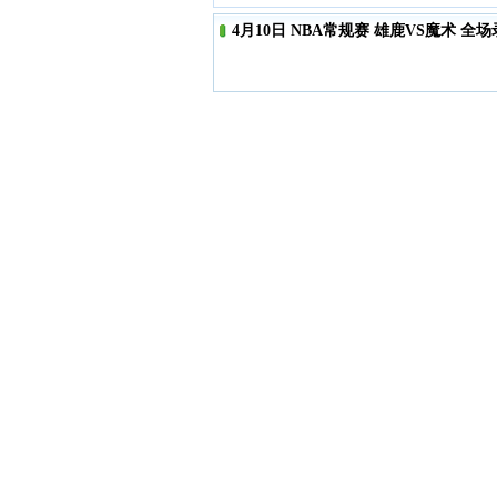
4月10日 NBA常规赛 雄鹿VS魔术 全