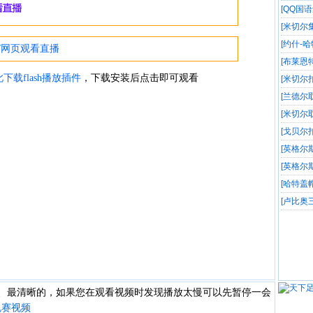
人迎5连
[QQ国语
人迎5连
[米切尔
集锦
[约什-
[布莱恩
[米切尔
[兰德尔
[米切尔
[戈贝尔
[英格尔
[英格尔
[哈特盖
[卢比奥
快、最清晰的，如果您在观看视频时发现播放太慢可以先暂停一会
规赛视频