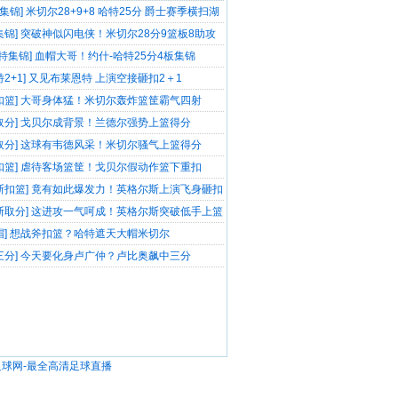
胜
集锦] 米切尔28+9+8 哈特25分 爵士赛季横扫湖
胜
集锦] 突破神似闪电侠！米切尔28分9篮板8助攻
哈特集锦] 血帽大哥！约什-哈特25分4板集锦
特2+1] 又见布莱恩特 上演空接砸扣2＋1
扣篮] 大哥身体猛！米切尔轰炸篮筐霸气四射
取分] 戈贝尔成背景！兰德尔强势上篮得分
取分] 这球有韦德风采！米切尔骚气上篮得分
扣篮] 虐待客场篮筐！戈贝尔假动作篮下重扣
斯扣篮] 竟有如此爆发力！英格尔斯上演飞身砸扣
斯取分] 这进攻一气呵成！英格尔斯突破低手上篮
帽] 想战斧扣篮？哈特遮天大帽米切尔
三分] 今天要化身卢广仲？卢比奥飙中三分