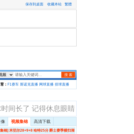
保存到桌面
收藏本站
繁體
搜 索
体育：
F1赛车
斯诺克直播
网球直播
排球直播
球时间长了 记得休息眼睛
录像
视频集锦
高清下载
声集锦] 米切尔28+9+8 哈特25分 爵士赛季横扫湖