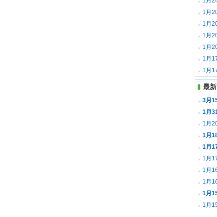
1月2
1月2
拉斯堡
1月
竞客场
1月2
平塞维
1月2
2神奇
1月1
频集锦
1月
皇马2
最新
3月1
1月3
1月2
1月1
载
1月
1月1
载
1月1
1月1
载
1月1
载
1月1