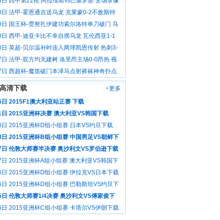
4日 西甲第22轮 阿拉维斯vs巴塞罗那 全场录像
0日 法甲-霍恩通吉送乌龙 克莱蒙0-2不敌斯特
 视频集锦
20日 国王杯-贾努扎伊建功索尔洛特单刀破门 马
0-2皇家社会出局 视频集锦
0日 西甲-迪亚卡比不幸自摆乌龙 瓦伦西亚1-1
利亚 视频集锦
0日 英超-贝尔温补时连入两球凯恩传射 热刺3-
逆转莱斯特 视频集锦
7日 法甲-双方均无建树 洛里昂主场0-0昂热 视
17日 西超杯-魔笛破门本泽马点射裤袜神奇扑点
-0毕巴夺冠 视频集锦
高清下载
+更多
5日 2015F1澳大利亚站正赛 下载
1日 2015亚洲杯决赛 澳大利亚VS韩国下载
0日 2015亚洲杯D组小组赛 日本VS约旦下载
8日 2015亚洲杯B组小组赛 中国男足VS朝鲜下
17日 伦敦大师赛半决赛 奥沙利文VS罗伯逊下载
7日 2015亚洲杯A组小组赛 澳大利亚VS韩国下
6日 2015亚洲杯D组小组赛 伊拉克VS日本下载
6日 2015亚洲杯D组小组赛 巴勒斯坦VS约旦下
5日 伦敦大师赛1/4决赛 奥沙利文VS傅家俊下
5日 2015亚洲杯C组小组赛 卡塔尔VS伊朗下载