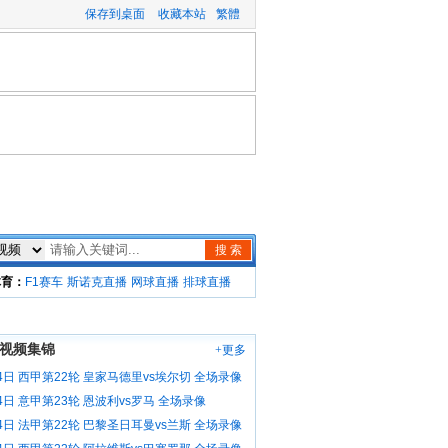
保存到桌面
收藏本站
繁體
搜 索
体育：
F1赛车
斯诺克直播
网球直播
排球直播
视频集锦
+更多
4日 西甲第22轮 皇家马德里vs埃尔切 全场录像
4日 意甲第23轮 恩波利vs罗马 全场录像
4日 法甲第22轮 巴黎圣日耳曼vs兰斯 全场录像