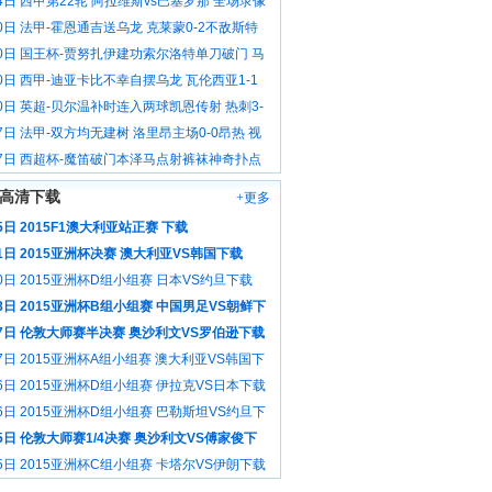
4日 西甲第22轮 阿拉维斯vs巴塞罗那 全场录像
0日 法甲-霍恩通吉送乌龙 克莱蒙0-2不敌斯特
 视频集锦
20日 国王杯-贾努扎伊建功索尔洛特单刀破门 马
0-2皇家社会出局 视频集锦
0日 西甲-迪亚卡比不幸自摆乌龙 瓦伦西亚1-1
利亚 视频集锦
0日 英超-贝尔温补时连入两球凯恩传射 热刺3-
逆转莱斯特 视频集锦
7日 法甲-双方均无建树 洛里昂主场0-0昂热 视
17日 西超杯-魔笛破门本泽马点射裤袜神奇扑点
-0毕巴夺冠 视频集锦
高清下载
+更多
5日 2015F1澳大利亚站正赛 下载
1日 2015亚洲杯决赛 澳大利亚VS韩国下载
0日 2015亚洲杯D组小组赛 日本VS约旦下载
8日 2015亚洲杯B组小组赛 中国男足VS朝鲜下
17日 伦敦大师赛半决赛 奥沙利文VS罗伯逊下载
7日 2015亚洲杯A组小组赛 澳大利亚VS韩国下
6日 2015亚洲杯D组小组赛 伊拉克VS日本下载
6日 2015亚洲杯D组小组赛 巴勒斯坦VS约旦下
5日 伦敦大师赛1/4决赛 奥沙利文VS傅家俊下
5日 2015亚洲杯C组小组赛 卡塔尔VS伊朗下载