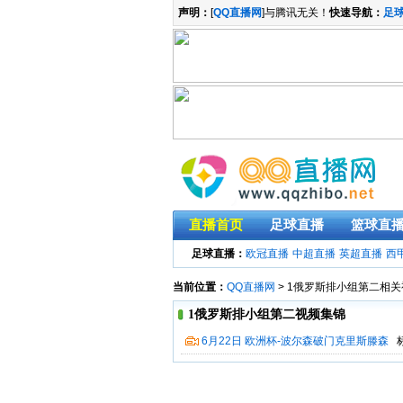
声明：
[
QQ直播网
]与腾讯无关！
快速导航：
足
直播首页
足球直播
篮球直
足球直播：
欧冠直播
中超直播
英超直播
西
当前位置：
QQ直播网
> 1俄罗斯排小组第二相
1俄罗斯排小组第二视频集锦
6月22日 欧洲杯-波尔森破门克里斯滕森
建功 丹麦4-1俄罗斯排小组第二 视频集锦