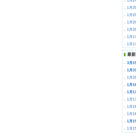
1月2
1月2
拉斯堡
1月
竞客场
1月2
平塞维
1月2
2神奇
1月1
频集锦
1月
皇马2
最新
3月1
1月3
1月2
1月1
载
1月
1月1
载
1月1
1月1
载
1月1
载
1月1