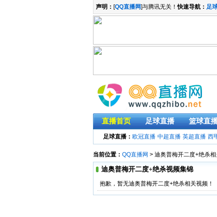
声明：
[
QQ直播网
]与腾讯无关！
快速导航：
足
直播首页
足球直播
篮球直
足球直播：
欧冠直播
中超直播
英超直播
西
当前位置：
QQ直播网
> 迪奥普梅开二度+绝杀
迪奥普梅开二度+绝杀视频集锦
抱歉，暂无迪奥普梅开二度+绝杀相关视频！