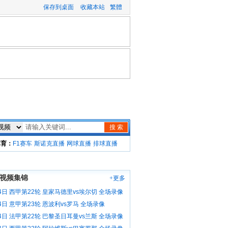
保存到桌面
收藏本站
繁體
搜 索
体育：
F1赛车
斯诺克直播
网球直播
排球直播
视频集锦
+更多
4日 西甲第22轮 皇家马德里vs埃尔切 全场录像
4日 意甲第23轮 恩波利vs罗马 全场录像
4日 法甲第22轮 巴黎圣日耳曼vs兰斯 全场录像