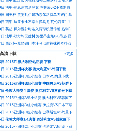
4日 西甲第22轮 阿拉维斯vs巴塞罗那 全场录像
0日 法甲-霍恩通吉送乌龙 克莱蒙0-2不敌斯特
 视频集锦
20日 国王杯-贾努扎伊建功索尔洛特单刀破门 马
0-2皇家社会出局 视频集锦
0日 西甲-迪亚卡比不幸自摆乌龙 瓦伦西亚1-1
利亚 视频集锦
0日 英超-贝尔温补时连入两球凯恩传射 热刺3-
逆转莱斯特 视频集锦
7日 法甲-双方均无建树 洛里昂主场0-0昂热 视
17日 西超杯-魔笛破门本泽马点射裤袜神奇扑点
-0毕巴夺冠 视频集锦
高清下载
+更多
5日 2015F1澳大利亚站正赛 下载
1日 2015亚洲杯决赛 澳大利亚VS韩国下载
0日 2015亚洲杯D组小组赛 日本VS约旦下载
8日 2015亚洲杯B组小组赛 中国男足VS朝鲜下
17日 伦敦大师赛半决赛 奥沙利文VS罗伯逊下载
7日 2015亚洲杯A组小组赛 澳大利亚VS韩国下
6日 2015亚洲杯D组小组赛 伊拉克VS日本下载
6日 2015亚洲杯D组小组赛 巴勒斯坦VS约旦下
5日 伦敦大师赛1/4决赛 奥沙利文VS傅家俊下
5日 2015亚洲杯C组小组赛 卡塔尔VS伊朗下载