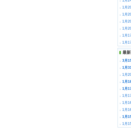
1月2
1月2
拉斯堡
1月
竞客场
1月2
平塞维
1月2
2神奇
1月1
频集锦
1月
皇马2
最新
3月1
1月3
1月2
1月1
载
1月
1月1
载
1月1
1月1
载
1月1
载
1月1