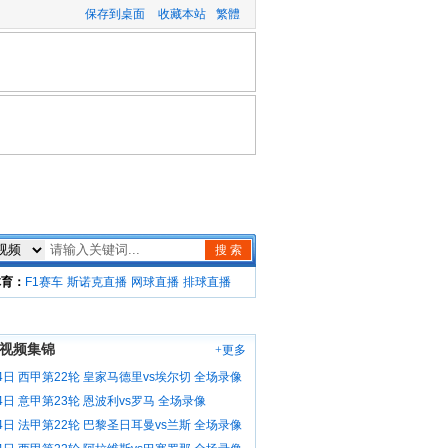
保存到桌面
收藏本站
繁體
搜 索
体育：
F1赛车
斯诺克直播
网球直播
排球直播
视频集锦
+更多
4日 西甲第22轮 皇家马德里vs埃尔切 全场录像
4日 意甲第23轮 恩波利vs罗马 全场录像
4日 法甲第22轮 巴黎圣日耳曼vs兰斯 全场录像