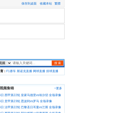
保存到桌面
收藏本站
繁體
搜 索
体育：
F1赛车
斯诺克直播
网球直播
排球直播
视频集锦
+更多
4日 西甲第22轮 皇家马德里vs埃尔切 全场录像
4日 意甲第23轮 恩波利vs罗马 全场录像
4日 法甲第22轮 巴黎圣日耳曼vs兰斯 全场录像