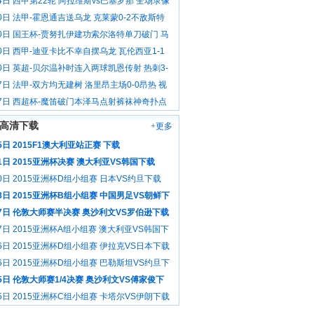
4日 西甲第22轮 阿拉维斯vs巴塞罗那 全场录像
0日 法甲-霍恩通吉送乌龙 克莱蒙0-2不敌斯特
 视频集锦
20日 国王杯-贾努扎伊建功索尔洛特单刀破门 马
0-2皇家社会出局 视频集锦
0日 西甲-迪亚卡比不幸自摆乌龙 瓦伦西亚1-1
利亚 视频集锦
0日 英超-贝尔温补时连入两球凯恩传射 热刺3-
逆转莱斯特 视频集锦
7日 法甲-双方均无建树 洛里昂主场0-0昂热 视
17日 西超杯-魔笛破门本泽马点射裤袜神奇扑点
-0毕巴夺冠 视频集锦
高清下载
+更多
5日 2015F1澳大利亚站正赛 下载
1日 2015亚洲杯决赛 澳大利亚VS韩国下载
0日 2015亚洲杯D组小组赛 日本VS约旦下载
8日 2015亚洲杯B组小组赛 中国男足VS朝鲜下
17日 伦敦大师赛半决赛 奥沙利文VS罗伯逊下载
7日 2015亚洲杯A组小组赛 澳大利亚VS韩国下
6日 2015亚洲杯D组小组赛 伊拉克VS日本下载
6日 2015亚洲杯D组小组赛 巴勒斯坦VS约旦下
5日 伦敦大师赛1/4决赛 奥沙利文VS傅家俊下
5日 2015亚洲杯C组小组赛 卡塔尔VS伊朗下载