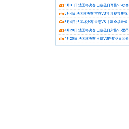
5月31日 法国杯决赛 巴黎圣日耳曼VS欧
5月4日 法国杯决赛 雷恩VS甘冈 视频集锦
5月4日 法国杯决赛 雷恩VS甘冈 全场录像
4月20日 法国杯决赛 巴黎圣日尔曼VS里昂
4月20日 法国杯决赛 里昂VS巴黎圣日耳曼