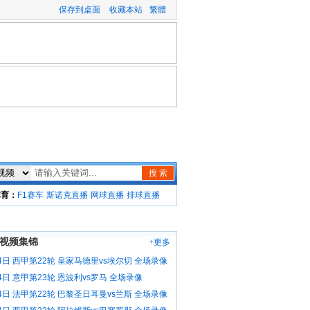
保存到桌面
收藏本站
繁體
搜 索
体育：
F1赛车
斯诺克直播
网球直播
排球直播
视频集锦
+更多
4日 西甲第22轮 皇家马德里vs埃尔切 全场录像
4日 意甲第23轮 恩波利vs罗马 全场录像
4日 法甲第22轮 巴黎圣日耳曼vs兰斯 全场录像