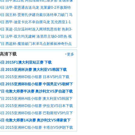
4日 西甲第22轮 阿拉维斯vs巴塞罗那 全场录像
0日 法甲-霍恩通吉送乌龙 克莱蒙0-2不敌斯特
 视频集锦
20日 国王杯-贾努扎伊建功索尔洛特单刀破门 马
0-2皇家社会出局 视频集锦
0日 西甲-迪亚卡比不幸自摆乌龙 瓦伦西亚1-1
利亚 视频集锦
0日 英超-贝尔温补时连入两球凯恩传射 热刺3-
逆转莱斯特 视频集锦
7日 法甲-双方均无建树 洛里昂主场0-0昂热 视
17日 西超杯-魔笛破门本泽马点射裤袜神奇扑点
-0毕巴夺冠 视频集锦
高清下载
+更多
5日 2015F1澳大利亚站正赛 下载
1日 2015亚洲杯决赛 澳大利亚VS韩国下载
0日 2015亚洲杯D组小组赛 日本VS约旦下载
8日 2015亚洲杯B组小组赛 中国男足VS朝鲜下
17日 伦敦大师赛半决赛 奥沙利文VS罗伯逊下载
7日 2015亚洲杯A组小组赛 澳大利亚VS韩国下
6日 2015亚洲杯D组小组赛 伊拉克VS日本下载
6日 2015亚洲杯D组小组赛 巴勒斯坦VS约旦下
5日 伦敦大师赛1/4决赛 奥沙利文VS傅家俊下
5日 2015亚洲杯C组小组赛 卡塔尔VS伊朗下载